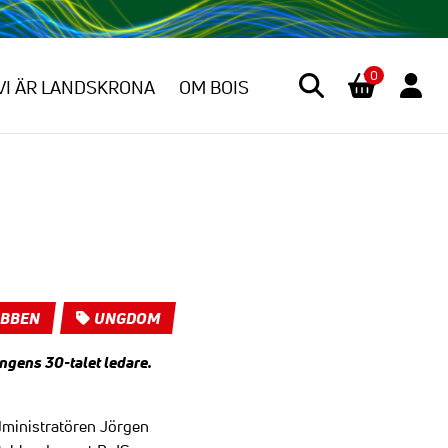
0
VI ÄR LANDSKRONA
OM BOIS
UBBEN
UNGDOM
ngens 30-talet ledare.
ministratören Jörgen