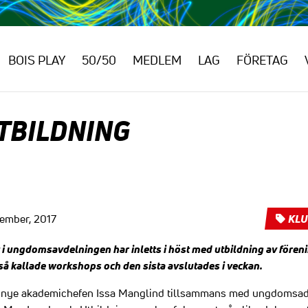
BOIS PLAY
50/50
MEDLEM
LAG
FÖRETAG
TBILDNING
KL
cember, 2017
i ungdomsavdelningen har inletts i höst med utbildning av föreni
e så kallade workshops och den sista avslutades i veckan.
av nye akademichefen Issa Manglind tillsammans med ungdomsad