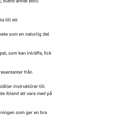
, bland annat BoIS
 till ett
bete som en naturlig del
l, som kan inträffa, fick
resentanter från
äller instruktörer till
e ibland att vara med på
ldningen som ger en bra