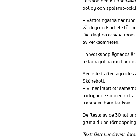
Larsson och klubbchefen
policy och spelarutveck
– Värderingarna har funnit
värdegrundsarbete för he
Det dagliga arbetet inom
av verksamheten.
En workshop ägnades åt v
ledarna jobba med hur ma
Senaste träffen ägnades 
Skåneboll.
– Vi har inlett ett samar
förfogande som en extra 
träningar, berättar Issa.
De flesta av de 30-tal un
grund till en förhoppni
Text: Bert Lundqvist, fo