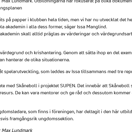
 Max Lundmark. Utbildningarna har fokuserat på olika dokument
lingsplanen
s på papper i klubben hela tiden, men vi har nu utvecklat det hela
la akademin i alla dess former, säger Issa Manglind.
 akademin skall alltid präglas av värderingar och värdegrundsar
ärdegrund och krishantering. Genom att sätta ihop en del exempe
n hanterar de olika situationerna.
åt spelarutveckling, som leddes av Issa tillsammans med tre rep
bete med Skåneboll i projektet SUPEN. Det innebär att Skåneboll st
resurs. De kan vara mentorer och ge råd och dessutom kommer d
gdomsledare, som finns i föreningen, har deltagit i den här utbi
ngsvis framgångsrik ungdomssektion.
to: Max Lundmark