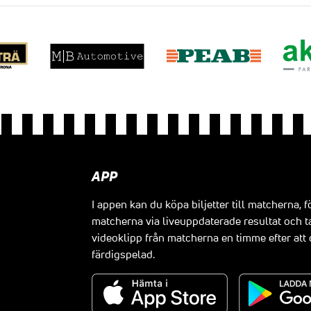
APP
I appen kan du köpa biljetter till matcherna, f
matcherna via liveuppdaterade resultat och t
videoklipp från matcherna en timme efter at
färdigspelad.