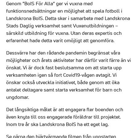
Genom ”BoIS För Alla” ger vi vuxna med
funktionsnedsättningar en möjlighet att spela fotboll i
Landskrona BoIS. Detta sker i samarbete med Landskrona
Stads Daglig verksamhet samt Vuxenutbildningen –
särskild utbildning för vuxna. Utan deras expertis och
erfarenhet hade detta varit omöjligt att genomföra.
Dessvärre har den rådande pandemin begränsat våra
möjligheter och årets aktiviteter har därför varit färre än vi
önskat. Vi är dock fast beslutsamma om att starta upp
verksamheten igen så fort Covid19-vågen avtagit. Vi
önskar också utveckla initiativet, både genom att öka
antalet deltagare samt starta verksamhet för barn och
ungdomar.
Det långsiktiga målet är att engagera fler boenden och
även knyta till oss engagerade föräldrar till projektet.
Inom tre år ska Landskrona BoIS ha ett eget lag.
Se gärna den hjärtvärmande filmen från uppstarten