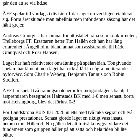
går den att se via hd.se
ÄFF spelar till vardags i division 1 där laget nu verkligen etablerat
sig. Förra året slutade man tabellnia men inför denna säsong har det
hänt grejer.
Andreas Granqvist har lämnat för att istället träna seriekonkurrenten,
Trelleborgs FF. Ersättaren heter Tim Hallén och han har lång
erfarenhet i Ängelholm, bland annat som assisterande till både
Granqvist och Roar Hansen.
Laget har haft relativt stor omsättning på spelarsidan. Tongivande
spelare har lämnat men laget har också fått in några meriterande
nyförvärv. Som Charlie Weberg, Benjamin Tannus och Robin
Streifert.
ÄFF har spelat två träningsmatcher inför morgondagens batalj. I
årspremiären besegrades Halmstads BK med 1-0 men senast, borta
mot Helsingborg, blev det förlust 0-3.
För Landskrona BoIS har 2026 inletts med två raka segrar och två
gedigna prestationer. Senast gjorde laget en riktigt vass insats,
hemma mot Hilleröd. Nu gäller det att fortsätta bygga vidare det
fundament som gruppen håller på att sätta och hela tiden bli lite
bättre.