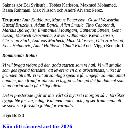
Saknas gör Edi Sylisufaj, Tobias Karlsson, Maxmed Mohamed,
Rassa Rahmani, Max Nilsson och André Alvarez Perez.
Truppen:
Amr Kaddoura, Marcus Pettersson, Gustaf Westström,
Gustaf Bruzelius, Adam Egnell, Allen Smajic, Tino Capotondi,
Markus Björkqvist, Emmanuel Moungam, Cameron Streete, Gent
Elezaj, Maxwell Ozoemena, Xavier Odhiambo, Kevin Jensen,
Christian Stark, Andreas Murbeck, Maxi Milosevic, Otto Harlestad,
Enes Hebibovic, Amel Halilovic, Chadi Kalaf
och Viggo Benndoff.
Kommentar Robin
Vi vill bygga vidare på den goda starten som vi haft. Vi vill att alla
som ges speltid fortsätter att leverera en bra arbetsinsats, vilket är
grunden till allt. Vi vill att samtliga spelare får ungefär samma antal
minuter, men framför allt ska vi bygga vidare på det fundament som
vi nu börjat sätta på riktigt allvar.
Det vi presterade igår är inte värt så mycket i morgon så vi försöker
bygga lite för varje dag. Kul med match och jag ser fram emot att
se spelarna fortsätta jobba för varandra.
Heja BoIS!!
Köp ditt säsongskort för 2026