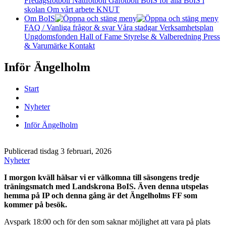
Fredagsfotboll
Nattfotboll
Gåfotboll
BoIS för alla
BoIS i
skolan
Om vårt arbete
KNUT
Om BoIS
FAQ / Vanliga frågor & svar
Våra stadgar
Verksamhetsplan
Ungdomsfonden
Hall of Fame
Styrelse & Valberedning
Press
& Varumärke
Kontakt
Inför Ängelholm
Start
Nyheter
Inför Ängelholm
Publicerad tisdag 3 februari, 2026
Nyheter
I morgon kväll hälsar vi er välkomna till säsongens tredje
träningsmatch med Landskrona BoIS. Även denna utspelas
hemma på IP och denna gång är det Ängelholms FF som
kommer på besök.
Avspark 18:00 och för den som saknar möjlighet att vara på plats