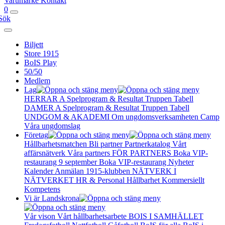
Varumärke
Kontakt
0
Sök
Biljett
Store 1915
BoIS Play
50/50
Medlem
Lag
HERRAR A
Spelprogram & Resultat
Truppen
Tabell
DAMER A
Spelprogram & Resultat
Truppen
Tabell
UNDGOM & AKADEMI
Om ungdomsverksamheten
Camp
Våra ungdomslag
Företag
Hållbarhetsmatchen
Bli partner
Partnerkatalog
Vårt
affärsnätverk
Våra partners
FÖR PARTNERS
Boka VIP-
restaurang 9 september
Boka VIP-restaurang
Nyheter
Kalender
Anmälan
1915-klubben
NÄTVERK I
NÄTVERKET
HR & Personal
Hållbarhet
Kommersiellt
Kompetens
Vi är Landskrona
Vår vison
Vårt hållbarhetsarbete
BOIS I SAMHÄLLET