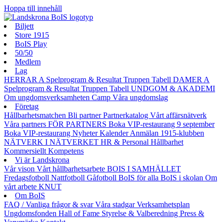
Hoppa till innehåll
Biljett
Store 1915
BoIS Play
50/50
Medlem
Lag
HERRAR A
Spelprogram & Resultat
Truppen
Tabell
DAMER A
Spelprogram & Resultat
Truppen
Tabell
UNDGOM & AKADEMI
Om ungdomsverksamheten
Camp
Våra ungdomslag
Företag
Hållbarhetsmatchen
Bli partner
Partnerkatalog
Vårt affärsnätverk
Våra partners
FÖR PARTNERS
Boka VIP-restaurang 9 september
Boka VIP-restaurang
Nyheter
Kalender
Anmälan
1915-klubben
NÄTVERK I NÄTVERKET
HR & Personal
Hållbarhet
Kommersiellt
Kompetens
Vi är Landskrona
Vår vison
Vårt hållbarhetsarbete
BOIS I SAMHÄLLET
Fredagsfotboll
Nattfotboll
Gåfotboll
BoIS för alla
BoIS i skolan
Om
vårt arbete
KNUT
Om BoIS
FAQ / Vanliga frågor & svar
Våra stadgar
Verksamhetsplan
Ungdomsfonden
Hall of Fame
Styrelse & Valberedning
Press &