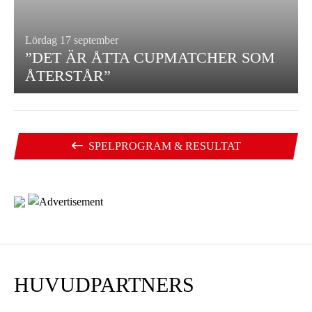
Lördag 17 september
”DET ÄR ÅTTA CUPMATCHER SOM
ÅTERSTÅR”
SPELPROGRAM & RESULTAT
HUVUDPARTNERS