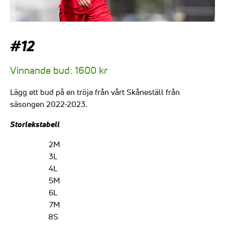
#12
Vinnande bud:
1600
kr
Lägg ett bud på en tröja från vårt Skåneställ från
säsongen 2022-2023.
Storlekstabell
2
M
3
L
4
L
5
M
6
L
7
M
8
S