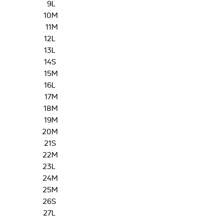
9
L
10
M
11
M
12
L
13
L
14
S
15
M
16
L
17
M
18
M
19
M
20
M
21
S
22
M
23
L
24
M
25
M
26
S
27
L