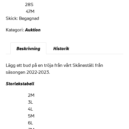
28
S
47
M
Skick:
Begagnad
Auktion
Kategori:
Beskrivning
Historik
Lägg ett bud på en tröja från vårt Skåneställ från
säsongen 2022-2023.
Storlekstabell
2
M
3
L
4
L
5
M
6
L