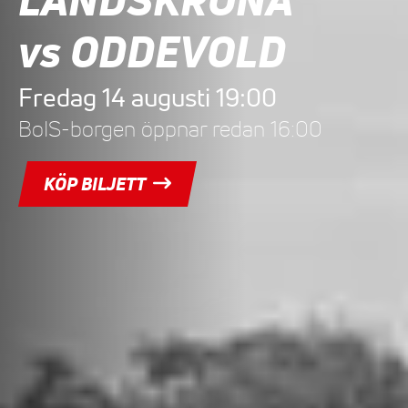
vs ODDEVOLD
Fredag 14 augusti 19:00
BoIS-borgen öppnar redan 16:00
KÖP BILJETT