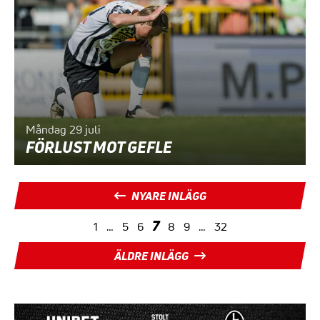
Måndag 29 juli
FÖRLUST MOT GEFLE
SIDNUMRERING
NYARE INLÄGG
FÖR
7
1
…
5
6
8
9
…
32
INLÄGG
ÄLDRE INLÄGG