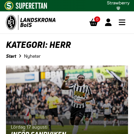
0
Hoppa till innehåll
KATEGORI:
HERR
Start
Nyheter
Lördag 17 augusti