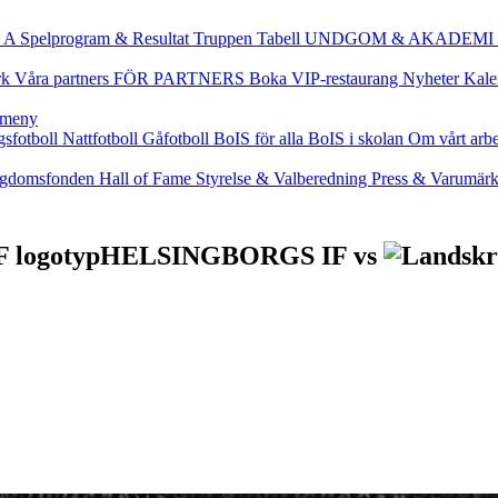
 A
Spelprogram & Resultat
Truppen
Tabell
UNDGOM & AKADEMI
rk
Våra partners
FÖR PARTNERS
Boka VIP-restaurang
Nyheter
Kale
gsfotboll
Nattfotboll
Gåfotboll
BoIS för alla
BoIS i skolan
Om vårt arb
gdomsfonden
Hall of Fame
Styrelse & Valberedning
Press & Varumär
HELSINGBORGS IF
vs