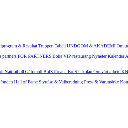
lprogram & Resultat
Truppen
Tabell
UNDGOM & AKADEMI
Om u
a partners
FÖR PARTNERS
Boka VIP-restaurang
Nyheter
Kalender
A
oll
Nattfotboll
Gåfotboll
BoIS för alla
BoIS i skolan
Om vårt arbete
KN
fonden
Hall of Fame
Styrelse & Valberedning
Press & Varumärke
Kon