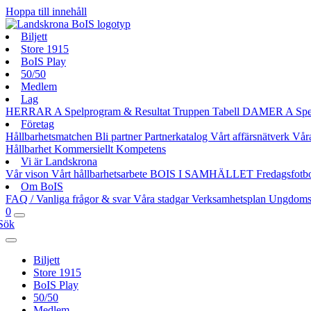
Hoppa till innehåll
Biljett
Store 1915
BoIS Play
50/50
Medlem
Lag
HERRAR A
Spelprogram & Resultat
Truppen
Tabell
DAMER A
Spe
Företag
Hållbarhetsmatchen
Bli partner
Partnerkatalog
Vårt affärsnätverk
Vår
Hållbarhet
Kommersiellt
Kompetens
Vi är Landskrona
Vår vison
Vårt hållbarhetsarbete
BOIS I SAMHÄLLET
Fredagsfotb
Om BoIS
FAQ / Vanliga frågor & svar
Våra stadgar
Verksamhetsplan
Ungdoms
0
Sök
Biljett
Store 1915
BoIS Play
50/50
Medlem