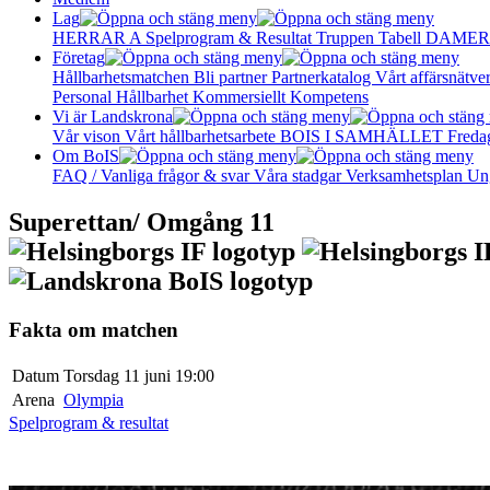
Lag
HERRAR A
Spelprogram & Resultat
Truppen
Tabell
DAMER
Företag
Hållbarhetsmatchen
Bli partner
Partnerkatalog
Vårt affärsnätve
Personal
Hållbarhet
Kommersiellt
Kompetens
Vi är Landskrona
Vår vison
Vårt hållbarhetsarbete
BOIS I SAMHÄLLET
Freda
Om BoIS
FAQ / Vanliga frågor & svar
Våra stadgar
Verksamhetsplan
Un
Superettan/ Omgång 11
Fakta om matchen
Datum
Torsdag 11 juni 19:00
Arena
Olympia
Spelprogram & resultat