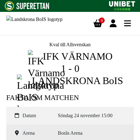
0
Hoppa till innehåll
Kval till Allsvenskan
IFK VÄRNAMO
1 - 0
LANDSKRONA BoIS
FAKTA OM MATCHEN
Datum
Söndag 24 november 15:00
Arena
Borås Arena