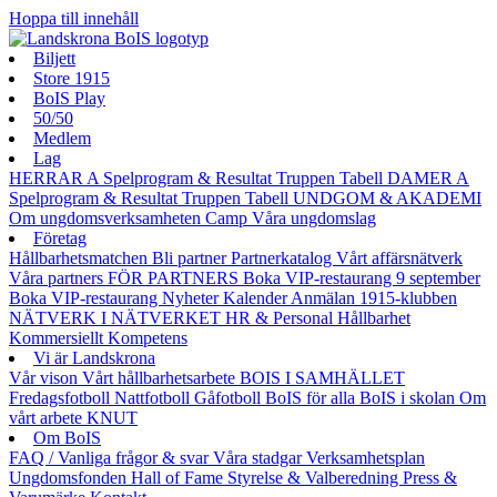
Hoppa till innehåll
Biljett
Store 1915
BoIS Play
50/50
Medlem
Lag
HERRAR A
Spelprogram & Resultat
Truppen
Tabell
DAMER A
Spelprogram & Resultat
Truppen
Tabell
UNDGOM & AKADEMI
Om ungdomsverksamheten
Camp
Våra ungdomslag
Företag
Hållbarhetsmatchen
Bli partner
Partnerkatalog
Vårt affärsnätverk
Våra partners
FÖR PARTNERS
Boka VIP-restaurang 9 september
Boka VIP-restaurang
Nyheter
Kalender
Anmälan
1915-klubben
NÄTVERK I NÄTVERKET
HR & Personal
Hållbarhet
Kommersiellt
Kompetens
Vi är Landskrona
Vår vison
Vårt hållbarhetsarbete
BOIS I SAMHÄLLET
Fredagsfotboll
Nattfotboll
Gåfotboll
BoIS för alla
BoIS i skolan
Om
vårt arbete
KNUT
Om BoIS
FAQ / Vanliga frågor & svar
Våra stadgar
Verksamhetsplan
Ungdomsfonden
Hall of Fame
Styrelse & Valberedning
Press &