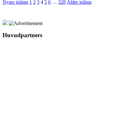
Nyare inlägg
1
2
3
4
5
6
…
328
Äldre inlägg
Huvudpartners