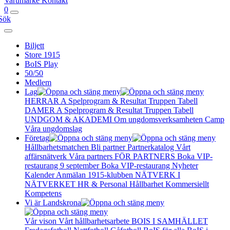
Varumärke
Kontakt
0
Sök
Biljett
Store 1915
BoIS Play
50/50
Medlem
Lag
HERRAR A
Spelprogram & Resultat
Truppen
Tabell
DAMER A
Spelprogram & Resultat
Truppen
Tabell
UNDGOM & AKADEMI
Om ungdomsverksamheten
Camp
Våra ungdomslag
Företag
Hållbarhetsmatchen
Bli partner
Partnerkatalog
Vårt
affärsnätverk
Våra partners
FÖR PARTNERS
Boka VIP-
restaurang 9 september
Boka VIP-restaurang
Nyheter
Kalender
Anmälan
1915-klubben
NÄTVERK I
NÄTVERKET
HR & Personal
Hållbarhet
Kommersiellt
Kompetens
Vi är Landskrona
Vår vison
Vårt hållbarhetsarbete
BOIS I SAMHÄLLET