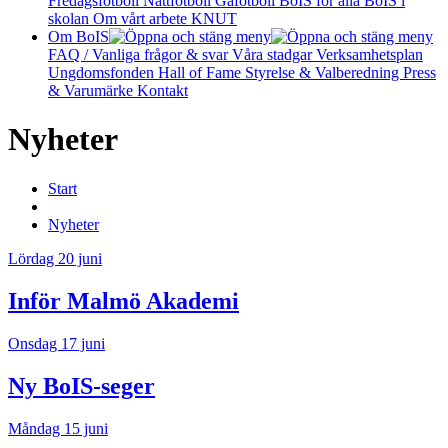
Fredagsfotboll
Nattfotboll
Gåfotboll
BoIS för alla
BoIS i
skolan
Om vårt arbete
KNUT
Om BoIS
FAQ / Vanliga frågor & svar
Våra stadgar
Verksamhetsplan
Ungdomsfonden
Hall of Fame
Styrelse & Valberedning
Press
& Varumärke
Kontakt
Nyheter
Start
Nyheter
Lördag 20 juni
Inför Malmö Akademi
Onsdag 17 juni
Ny BoIS-seger
Måndag 15 juni