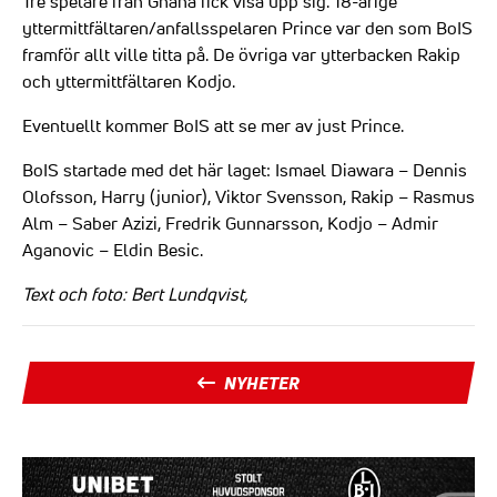
Tre spelare från Ghana fick visa upp sig. 18-årige
yttermittfältaren/anfallsspelaren Prince var den som BoIS
framför allt ville titta på. De övriga var ytterbacken Rakip
och yttermittfältaren Kodjo.
Eventuellt kommer BoIS att se mer av just Prince.
BoIS startade med det här laget: Ismael Diawara – Dennis
Olofsson, Harry (junior), Viktor Svensson, Rakip – Rasmus
Alm – Saber Azizi, Fredrik Gunnarsson, Kodjo – Admir
Aganovic – Eldin Besic.
Text och foto: Bert Lundqvist,
NYHETER