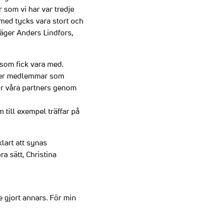
 som vi har var tredje
 med tycks vara stort och
säger Anders Lindfors,
 som fick vara med.
d fler medlemmar som
ör våra partners genom
till exempel träffar på
lart att synas
a sätt, Christina
 gjort annars. För min