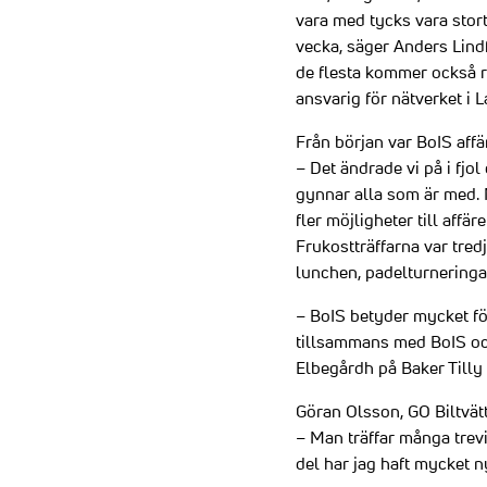
vara med tycks vara stor
vecka, säger Anders Lindf
de flesta kommer också re
ansvarig för nätverket i 
Från början var BoIS aff
– Det ändrade vi på i fjo
gynnar alla som är med. 
fler möjligheter till affäre
Frukostträffarna var tre
lunchen, padelturneringa
– BoIS betyder mycket för
tillsammans med BoIS och 
Elbegårdh på Baker Tilly
Göran Olsson, GO Biltvät
– Man träffar många trev
del har jag haft mycket n