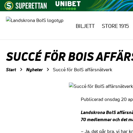
BILJETT
STORE 1915
Hoppa till innehåll
SUCCÉ FÖR BOIS AFFÄ
Start
Nyheter
Succé för BoIS affärsnätverk
Publicerad onsdag 20 apr
Landskrona BoIS affärsnätv
70 medlemmar och det mål
– Ja, det går bra, vi har 