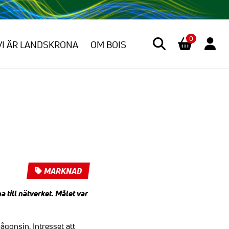
0
VI ÄR LANDSKRONA
OM BOIS
MARKNAD
 till nätverket. Målet var
ågonsin. Intresset att