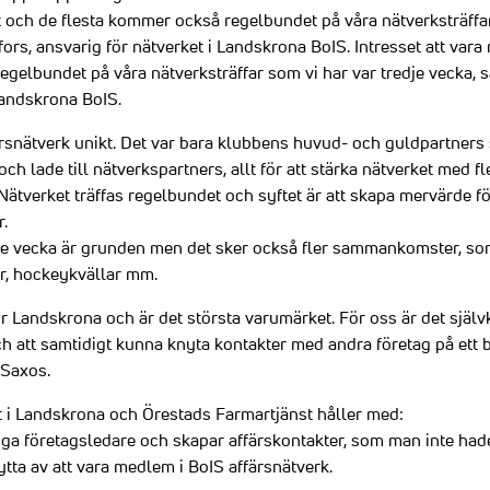
t och de flesta kommer också regelbundet på våra nätverksträffar
ors, ansvarig för nätverket i Landskrona BoIS. Intresset att vara
gelbundet på våra nätverksträffar som vi har var tredje vecka, 
Landskrona BoIS.
ärsnätverk unikt. Det var bara klubbens huvud- och guldpartners
l och lade till nätverkspartners, allt för att stärka nätverket me
Nätverket träffas regelbundet och syftet är att skapa mervärde f
r.
dje vecka är grunden men det sker också fler sammankomster, som 
r, hockeykvällar mm.
 Landskrona och är det största varumärket. För oss är det självk
att samtidigt kunna knyta kontakter med andra företag på ett br
 Saxos.
t i Landskrona och Örestads Farmartjänst håller med:
iga företagsledare och skapar affärskontakter, som man inte hade
ytta av att vara medlem i BoIS affärsnätverk.