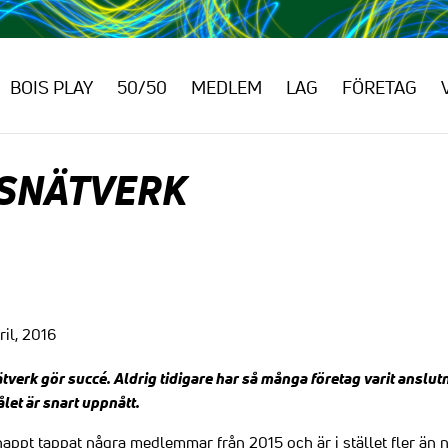
BOIS PLAY
50/50
MEDLEM
LAG
FÖRETAG
RSNÄTVERK
il, 2016
erk gör succé. Aldrig tidigare har så många företag varit anslutna
et är snart uppnått.
knappt tappat några medlemmar från 2015 och är i stället fler än n