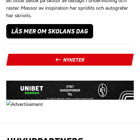
ett tiotal besök på skolor av deltagit i undervisning och
raster. Massor av inspiration har spridits och autografer
har skrivits.
LÄS MER OM SKOLANS DAG
NYHETER