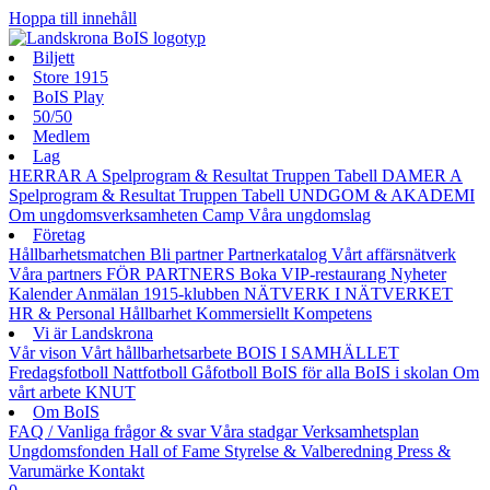
Hoppa till innehåll
Biljett
Store 1915
BoIS Play
50/50
Medlem
Lag
HERRAR A
Spelprogram & Resultat
Truppen
Tabell
DAMER A
Spelprogram & Resultat
Truppen
Tabell
UNDGOM & AKADEMI
Om ungdomsverksamheten
Camp
Våra ungdomslag
Företag
Hållbarhetsmatchen
Bli partner
Partnerkatalog
Vårt affärsnätverk
Våra partners
FÖR PARTNERS
Boka VIP-restaurang
Nyheter
Kalender
Anmälan
1915-klubben
NÄTVERK I NÄTVERKET
HR & Personal
Hållbarhet
Kommersiellt
Kompetens
Vi är Landskrona
Vår vison
Vårt hållbarhetsarbete
BOIS I SAMHÄLLET
Fredagsfotboll
Nattfotboll
Gåfotboll
BoIS för alla
BoIS i skolan
Om
vårt arbete
KNUT
Om BoIS
FAQ / Vanliga frågor & svar
Våra stadgar
Verksamhetsplan
Ungdomsfonden
Hall of Fame
Styrelse & Valberedning
Press &
Varumärke
Kontakt