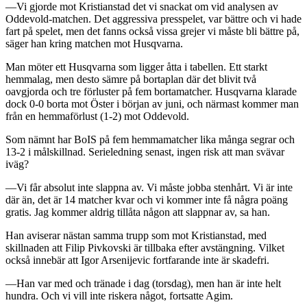
—Vi gjorde mot Kristianstad det vi snackat om vid analysen av
Oddevold-matchen. Det aggressiva presspelet, var bättre och vi hade
fart på spelet, men det fanns också vissa grejer vi måste bli bättre på,
säger han kring matchen mot Husqvarna.
Man möter ett Husqvarna som ligger åtta i tabellen. Ett starkt
hemmalag, men desto sämre på bortaplan där det blivit två
oavgjorda och tre förluster på fem bortamatcher. Husqvarna klarade
dock 0-0 borta mot Öster i början av juni, och närmast kommer man
från en hemmaförlust (1-2) mot Oddevold.
Som nämnt har BoIS på fem hemmamatcher lika många segrar och
13-2 i målskillnad. Serieledning senast, ingen risk att man svävar
iväg?
—Vi får absolut inte slappna av. Vi måste jobba stenhårt. Vi är inte
där än, det är 14 matcher kvar och vi kommer inte få några poäng
gratis. Jag kommer aldrig tillåta någon att slappnar av, sa han.
Han aviserar nästan samma trupp som mot Kristianstad, med
skillnaden att Filip Pivkovski är tillbaka efter avstängning. Vilket
också innebär att Igor Arsenijevic fortfarande inte är skadefri.
—Han var med och tränade i dag (torsdag), men han är inte helt
hundra. Och vi vill inte riskera något, fortsatte Agim.