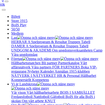
0
Sök
Biljett
Store 1915
BoIS Play
50/50
Medlem
Lag
HERRAR A
Spelprogram & Resultat
Truppen
Tabell
DAMER A
Spelprogram & Resultat
Truppen
Tabell
UNDGOM & AKADEMI
Om ungdomsverksamheten
Camp
Våra ungdomslag
Företag
Hållbarhetsmatchen
Bli partner
Partnerkatalog
Vårt
affärsnätverk
Våra partners
FÖR PARTNERS
Boka VIP-
restaurang
Nyheter
Kalender
Anmälan
1915-klubben
NÄTVERK I NÄTVERKET
HR & Personal
Hållbarhet
Kommersiellt
Kompetens
Vi är Landskrona
Vår vison
Vårt hållbarhetsarbete
BOIS I SAMHÄLLET
Fredagsfotboll
Nattfotboll
Gåfotboll
BoIS för alla
BoIS i
skolan
Om vårt arbete
KNUT