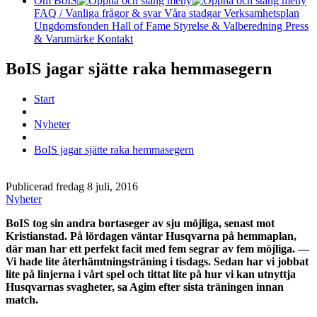
Om BoIS
FAQ / Vanliga frågor & svar
Våra stadgar
Verksamhetsplan
Ungdomsfonden
Hall of Fame
Styrelse & Valberedning
Press
& Varumärke
Kontakt
BoIS jagar sjätte raka hemmasegern
Start
Nyheter
BoIS jagar sjätte raka hemmasegern
Publicerad fredag 8 juli, 2016
Nyheter
BoIS tog sin andra bortaseger av sju möjliga, senast mot
Kristianstad. På lördagen väntar Husqvarna på hemmaplan,
där man har ett perfekt facit med fem segrar av fem möjliga. —
Vi hade lite återhämtningsträning i tisdags. Sedan har vi jobbat
lite på linjerna i vårt spel och tittat lite på hur vi kan utnyttja
Husqvarnas svagheter, sa Agim efter sista träningen innan
match.