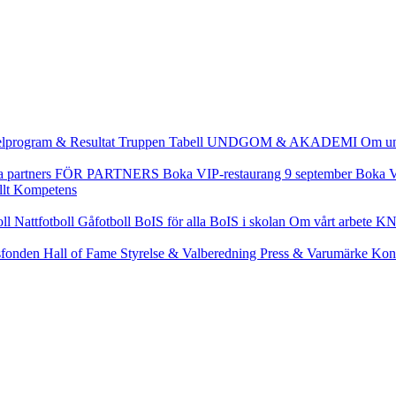
lprogram & Resultat
Truppen
Tabell
UNDGOM & AKADEMI
Om u
a partners
FÖR PARTNERS
Boka VIP-restaurang 9 september
Boka V
llt
Kompetens
oll
Nattfotboll
Gåfotboll
BoIS för alla
BoIS i skolan
Om vårt arbete
KN
fonden
Hall of Fame
Styrelse & Valberedning
Press & Varumärke
Kon