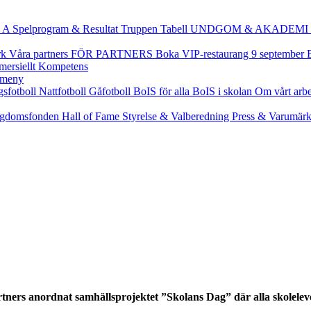
 A
Spelprogram & Resultat
Truppen
Tabell
UNDGOM & AKADEMI
rk
Våra partners
FÖR PARTNERS
Boka VIP-restaurang 9 september
ersiellt
Kompetens
gsfotboll
Nattfotboll
Gåfotboll
BoIS för alla
BoIS i skolan
Om vårt arb
gdomsfonden
Hall of Fame
Styrelse & Valberedning
Press & Varumär
tners anordnat samhällsprojektet ”Skolans Dag” där alla skolele