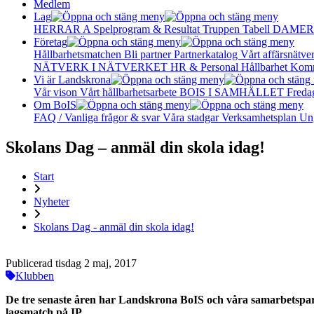
Medlem
Lag
HERRAR A
Spelprogram & Resultat
Truppen
Tabell
DAMER
Företag
Hållbarhetsmatchen
Bli partner
Partnerkatalog
Vårt affärsnätve
NÄTVERK I NÄTVERKET
HR & Personal
Hållbarhet
Komm
Vi är Landskrona
Vår vison
Vårt hållbarhetsarbete
BOIS I SAMHÄLLET
Freda
Om BoIS
FAQ / Vanliga frågor & svar
Våra stadgar
Verksamhetsplan
Un
Skolans Dag – anmäl din skola idag!
Start
Nyheter
Skolans Dag - anmäl din skola idag!
Publicerad tisdag 2 maj, 2017
Klubben
De tre senaste åren har Landskrona BoIS och våra samarbetspar
lagsmatch på IP.