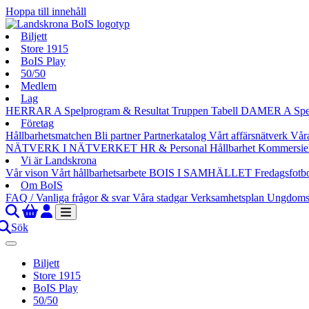
Hoppa till innehåll
Biljett
Store 1915
BoIS Play
50/50
Medlem
Lag
HERRAR A
Spelprogram & Resultat
Truppen
Tabell
DAMER A
Spe
Företag
Hållbarhetsmatchen
Bli partner
Partnerkatalog
Vårt affärsnätverk
Vår
NÄTVERK I NÄTVERKET
HR & Personal
Hållbarhet
Kommersie
Vi är Landskrona
Vår vison
Vårt hållbarhetsarbete
BOIS I SAMHÄLLET
Fredagsfotb
Om BoIS
FAQ / Vanliga frågor & svar
Våra stadgar
Verksamhetsplan
Ungdoms
Sök
Biljett
Store 1915
BoIS Play
50/50