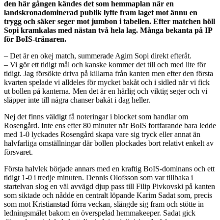
den här gången kändes det som hemmaplan när en
landskronadominerad publik lyfte fram laget mot ännu en
trygg och säker seger mot jumbon i tabellen. Efter matchen höll
Sopi kramkalas med nästan två hela lag. Många bekanta på IP
för BoIS-tränaren.
– Det är en okej match, summerade Agim Sopi direkt efteråt.
– Vi gör ett tidigt mål och kanske kommer det till och med lite för
tidigt. Jag försökte driva på killarna från kanten men efter den första
kvarten spelade vi alldeles för mycket bakåt och i sidled när vi fick
ut bollen på kanterna. Men det är en härlig och viktig seger och vi
släpper inte till några chanser bakåt i dag heller.
Nej det finns väldigt få noteringar i blocket som handlar om
Rosengård. Inte ens efter 80 minuter när BoIS fortfarande bara ledde
med 1-0 lyckades Rosengård skapa vare sig tryck eller annat än
halvfarliga omställningar där bollen plockades bort relativt enkelt av
försvaret.
Första halvlek började annars med en kraftig BoIS-dominans och ett
tidigt 1-0 i tredje minuten. Dennis Olofsson som var tillbaka i
startelvan slog en väl avvägd djup pass till Filip Pivkovski på kanten
som siktade och nådde en centralt löpande Karim Sadat som, precis
som mot Kristianstad förra veckan, slängde sig fram och stötte in
ledningsmålet bakom en överspelad hemmakeeper. Sadat gick