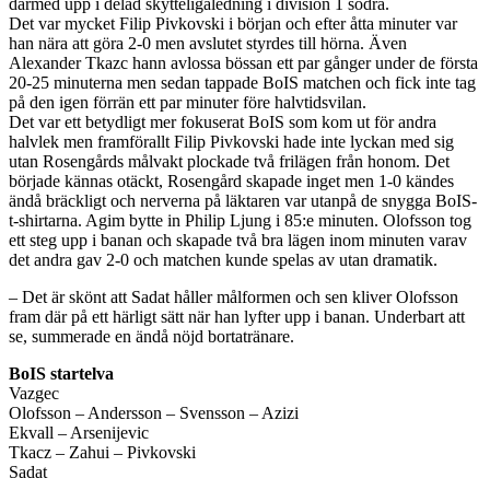
därmed upp i delad skytteligaledning i division 1 södra.
Det var mycket Filip Pivkovski i början och efter åtta minuter var
han nära att göra 2-0 men avslutet styrdes till hörna. Även
Alexander Tkazc hann avlossa bössan ett par gånger under de första
20-25 minuterna men sedan tappade BoIS matchen och fick inte tag
på den igen förrän ett par minuter före halvtidsvilan.
Det var ett betydligt mer fokuserat BoIS som kom ut för andra
halvlek men framförallt Filip Pivkovski hade inte lyckan med sig
utan Rosengårds målvakt plockade två frilägen från honom. Det
började kännas otäckt, Rosengård skapade inget men 1-0 kändes
ändå bräckligt och nerverna på läktaren var utanpå de snygga BoIS-
t-shirtarna. Agim bytte in Philip Ljung i 85:e minuten. Olofsson tog
ett steg upp i banan och skapade två bra lägen inom minuten varav
det andra gav 2-0 och matchen kunde spelas av utan dramatik.
– Det är skönt att Sadat håller målformen och sen kliver Olofsson
fram där på ett härligt sätt när han lyfter upp i banan. Underbart att
se, summerade en ändå nöjd bortatränare.
BoIS startelva
Vazgec
Olofsson – Andersson – Svensson – Azizi
Ekvall – Arsenijevic
Tkacz – Zahui – Pivkovski
Sadat