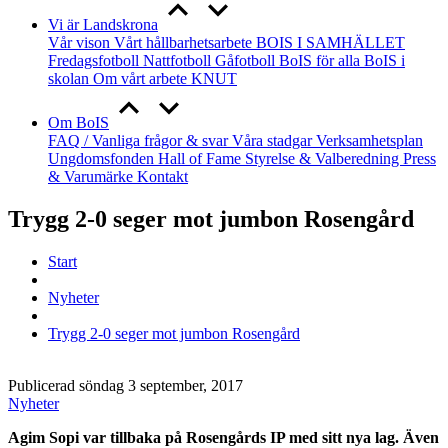
Vi är Landskrona
Vår vison
Vårt hållbarhetsarbete
BOIS I SAMHÄLLET
Fredagsfotboll
Nattfotboll
Gåfotboll
BoIS för alla
BoIS i
skolan
Om vårt arbete
KNUT
Om BoIS
FAQ / Vanliga frågor & svar
Våra stadgar
Verksamhetsplan
Ungdomsfonden
Hall of Fame
Styrelse & Valberedning
Press
& Varumärke
Kontakt
Trygg 2-0 seger mot jumbon Rosengård
Start
Nyheter
Trygg 2-0 seger mot jumbon Rosengård
Publicerad söndag 3 september, 2017
Nyheter
Agim Sopi var tillbaka på Rosengårds IP med sitt nya lag. Även