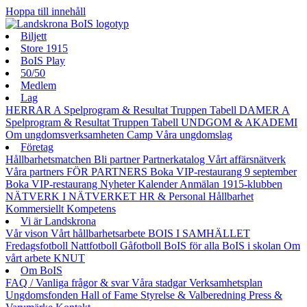
Hoppa till innehåll
Biljett
Store 1915
BoIS Play
50/50
Medlem
Lag
HERRAR A
Spelprogram & Resultat
Truppen
Tabell
DAMER A
Spelprogram & Resultat
Truppen
Tabell
UNDGOM & AKADEMI
Om ungdomsverksamheten
Camp
Våra ungdomslag
Företag
Hållbarhetsmatchen
Bli partner
Partnerkatalog
Vårt affärsnätverk
Våra partners
FÖR PARTNERS
Boka VIP-restaurang 9 september
Boka VIP-restaurang
Nyheter
Kalender
Anmälan
1915-klubben
NÄTVERK I NÄTVERKET
HR & Personal
Hållbarhet
Kommersiellt
Kompetens
Vi är Landskrona
Vår vison
Vårt hållbarhetsarbete
BOIS I SAMHÄLLET
Fredagsfotboll
Nattfotboll
Gåfotboll
BoIS för alla
BoIS i skolan
Om
vårt arbete
KNUT
Om BoIS
FAQ / Vanliga frågor & svar
Våra stadgar
Verksamhetsplan
Ungdomsfonden
Hall of Fame
Styrelse & Valberedning
Press &