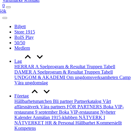
Varumärke
Kontakt
0
Sök
Biljett
Store 1915
BoIS Play
50/50
Medlem
Lag
HERRAR A
Spelprogram & Resultat
Truppen
Tabell
DAMER A
Spelprogram & Resultat
Truppen
Tabell
UNDGOM & AKADEMI
Om ungdomsverksamheten
Camp
Våra ungdomslag
Företag
Hållbarhetsmatchen
Bli partner
Partnerkatalog
Vårt
affärsnätverk
Våra partners
FÖR PARTNERS
Boka VIP-
restaurang 9 september
Boka VIP-restaurang
Nyheter
Kalender
Anmälan
1915-klubben
NÄTVERK I
NÄTVERKET
HR & Personal
Hållbarhet
Kommersiellt
Kompetens