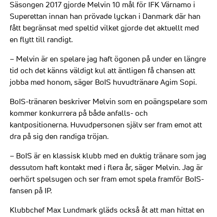
Säsongen 2017 gjorde Melvin 10 mål för IFK Värnamo i
Superettan innan han prövade lyckan i Danmark där han
fått begränsat med speltid vilket gjorde det aktuellt med
en flytt till randigt.
– Melvin är en spelare jag haft ögonen på under en längre
tid och det känns väldigt kul att äntligen få chansen att
jobba med honom, säger BoIS huvudtränare Agim Sopi.
BoIS-tränaren beskriver Melvin som en poängspelare som
kommer konkurrera på både anfalls- och
kantpositionerna. Huvudpersonen själv ser fram emot att
dra på sig den randiga tröjan.
– BoIS är en klassisk klubb med en duktig tränare som jag
dessutom haft kontakt med i flera år, säger Melvin. Jag är
oerhört spelsugen och ser fram emot spela framför BoIS-
fansen på IP.
Klubbchef Max Lundmark gläds också åt att man hittat en