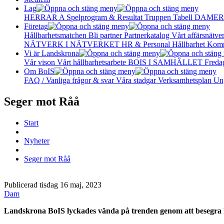
Lag
HERRAR A
Spelprogram & Resultat
Truppen
Tabell
DAMER
Företag
Hållbarhetsmatchen
Bli partner
Partnerkatalog
Vårt affärsnätve
NÄTVERK I NÄTVERKET
HR & Personal
Hållbarhet
Komm
Vi är Landskrona
Vår vison
Vårt hållbarhetsarbete
BOIS I SAMHÄLLET
Freda
Om BoIS
FAQ / Vanliga frågor & svar
Våra stadgar
Verksamhetsplan
Un
Seger mot Råå
Start
Nyheter
Seger mot Råå
Publicerad tisdag 16 maj, 2023
Dam
Landskrona BoIS lyckades vända på trenden genom att besegra Råå 