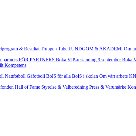
lprogram & Resultat
Truppen
Tabell
UNDGOM & AKADEMI
Om u
a partners
FÖR PARTNERS
Boka VIP-restaurang 9 september
Boka V
llt
Kompetens
oll
Nattfotboll
Gåfotboll
BoIS för alla
BoIS i skolan
Om vårt arbete
KN
fonden
Hall of Fame
Styrelse & Valberedning
Press & Varumärke
Kon