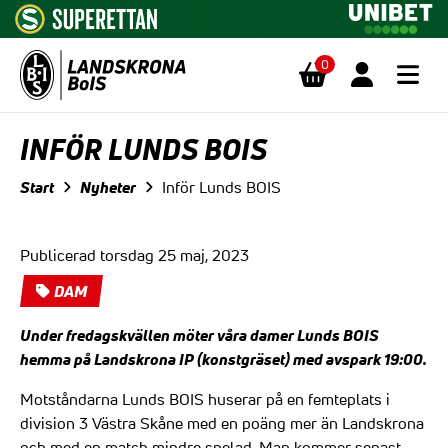
0
Hoppa till innehåll
INFÖR LUNDS BOIS
Start
Nyheter
Inför Lunds BOIS
Publicerad torsdag 25 maj, 2023
DAM
Under fredagskvällen möter våra damer Lunds BOIS
hemma på Landskrona IP (konstgräset) med avspark 19:00.
Motståndarna Lunds BOIS huserar på en femteplats i
division 3 Västra Skåne med en poäng mer än Landskrona
och med en match mindre spelad. Man kommer senast