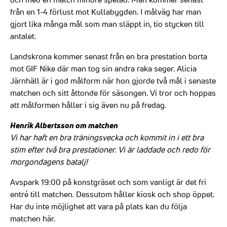
från en 1-4 förlust mot Kullabygden. I målväg har man
gjort lika många mål som man släppt in, tio stycken till
antalet.
Landskrona kommer senast från en bra prestation borta
mot GIF Nike där man tog sin andra raka seger. Alicia
Järnhäll är i god målform när hon gjorde två mål i senaste
matchen och sitt åttonde för säsongen. Vi tror och hoppas
att målformen håller i sig även nu på fredag.
Henrik Albertsson om matchen
Vi har haft en bra träningsvecka och kommit in i ett bra
stim efter två bra prestationer. Vi är laddade och redo för
morgondagens batalj!
Avspark 19:00 på konstgräset och som vanligt är det fri
entré till matchen. Dessutom håller kiosk och shop öppet.
Har du inte möjlighet att vara på plats kan du
följa
matchen här
.