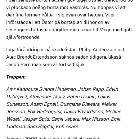
vi plockade poäng borta mot Västerås. Nu hoppas vi att
den fina formen håller i sig även över helgen. Vi är
införstådda i att Öster på bortaplan tillhör en av
säsongens tuffaste uppgifter men reser till Växjö med gott
självförtroende.
Inga förändringar på skadelistan. Philip Andersson och
Alec Brandt Erlandsson saknas sedan tidigare, likaså
Jacob Perelman som är fortsatt sjuk.
Truppen:
Amr Kaddoura Svante Hildeman, Johan Rapp, Edvin
Dahlqvist, Alexander Tkacz, Robin Dzabic, Lukas
Sunesson, Adam Egnell, Ousmane Diawara, Melker
Jonsson, Erik Hedenquist, David Edvardsson, Melker
Widell, Jesper Strid, Camil Jebara, Max Nilsson, Emil
Lindman, Sam Hegdal, Kofi Asare.
Avspark 19:00 och vi ser ut att få ett trevligt