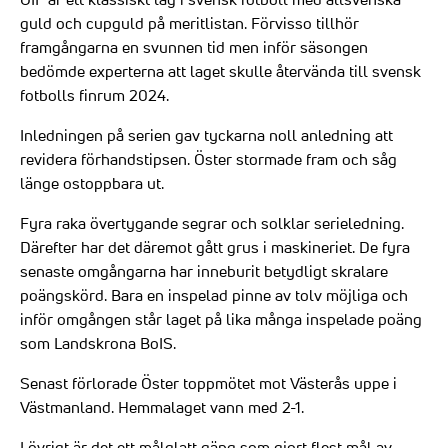
guld och cupguld på meritlistan. Förvisso tillhör
framgångarna en svunnen tid men inför säsongen
bedömde experterna att laget skulle återvända till svensk
fotbolls finrum 2024.
Inledningen på serien gav tyckarna noll anledning att
revidera förhandstipsen. Öster stormade fram och såg
länge ostoppbara ut.
Fyra raka övertygande segrar och solklar serieledning.
Därefter har det däremot gått grus i maskineriet. De fyra
senaste omgångarna har inneburit betydligt skralare
poängskörd. Bara en inspelad pinne av tolv möjliga och
inför omgången står laget på lika många inspelade poäng
som Landskrona BoIS.
Senast förlorade Öster toppmötet mot Västerås uppe i
Västmanland. Hemmalaget vann med 2-1.
I övrigt är det ett målglatt gäng som gjort flest mål av