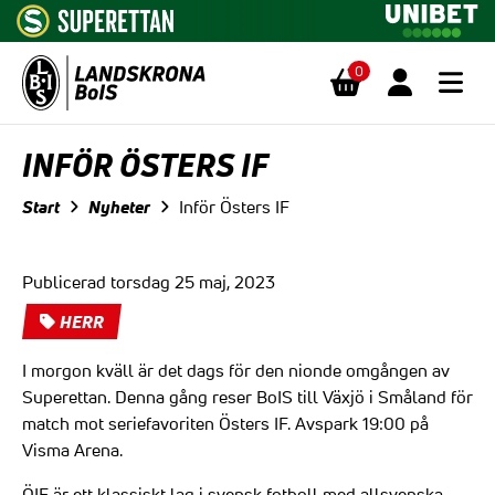
0
Hoppa till innehåll
INFÖR ÖSTERS IF
Start
Nyheter
Inför Östers IF
Publicerad torsdag 25 maj, 2023
HERR
I morgon kväll är det dags för den nionde omgången av
Superettan. Denna gång reser BoIS till Växjö i Småland för
match mot seriefavoriten Östers IF. Avspark 19:00 på
Visma Arena.
ÖIF är ett klassiskt lag i svensk fotboll med allsvenska