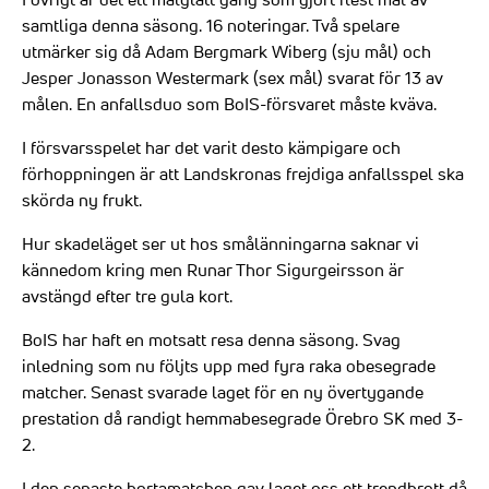
samtliga denna säsong. 16 noteringar. Två spelare
utmärker sig då Adam Bergmark Wiberg (sju mål) och
Jesper Jonasson Westermark (sex mål) svarat för 13 av
målen. En anfallsduo som BoIS-försvaret måste kväva.
I försvarsspelet har det varit desto kämpigare och
förhoppningen är att Landskronas frejdiga anfallsspel ska
skörda ny frukt.
Hur skadeläget ser ut hos smålänningarna saknar vi
kännedom kring men Runar Thor Sigurgeirsson är
avstängd efter tre gula kort.
BoIS har haft en motsatt resa denna säsong. Svag
inledning som nu följts upp med fyra raka obesegrade
matcher. Senast svarade laget för en ny övertygande
prestation då randigt hemmabesegrade Örebro SK med 3-
2.
I den senaste bortamatchen gav laget oss ett trendbrott då