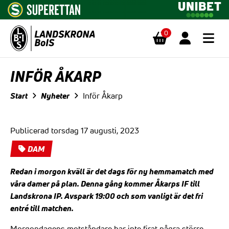
0
Hoppa till innehåll
INFÖR ÅKARP
Start
Nyheter
Inför Åkarp
Publicerad torsdag 17 augusti, 2023
DAM
Redan i morgon kväll är det dags för ny hemmamatch med
våra damer på plan. Denna gång kommer Åkarps IF till
Landskrona IP. Avspark 19:00 och som vanligt är det fri
entré till matchen.
Morgondagens motståndare har inte firat några större