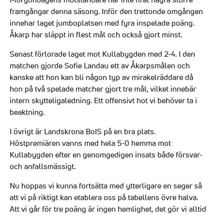
framgångar denna säsong. Inför den trettonde omgången
innehar laget jumboplatsen med fyra inspelade poäng.
Åkarp har släppt in flest mål och också gjort minst.
Senast förlorade laget mot Kullabygden med 2-4. I den
matchen gjorde Sofie Landau ett av Åkarpsmålen och
kanske att hon kan bli någon typ av mirakelräddare då
hon på två spelade matcher gjort tre mål, vilket innebär
intern skytteligaledning. Ett offensivt hot vi behöver ta i
beaktning.
I övrigt är Landskrona BoIS på en bra plats.
Höstpremiären vanns med hela 5-0 hemma mot
Kullabygden efter en genomgedigen insats både försvar-
och anfallsmässigt.
Nu hoppas vi kunna fortsätta med ytterligare en seger så
att vi på riktigt kan etablera oss på tabellens övre halva.
Att vi går för tre poäng är ingen hemlighet, det gör vi alltid