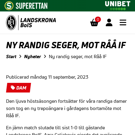
0
Hoppa till innehåll
NY RANDIG SEGER, MOT RÅÅ IF
Start
Nyheter
Ny randig seger, mot Råå IF
Publicerad måndag 11 september, 2023
DAM
Den ljuva höstsäsongen fortsätter för våra randiga damer
som tog en ny trepoängare i gårdagens bortamöte mot
Råå IF.
En jämn match slutade till sist 1-0 till gästande
Landskrona BoIS. Azra Caljakovic gjorde det avgörande