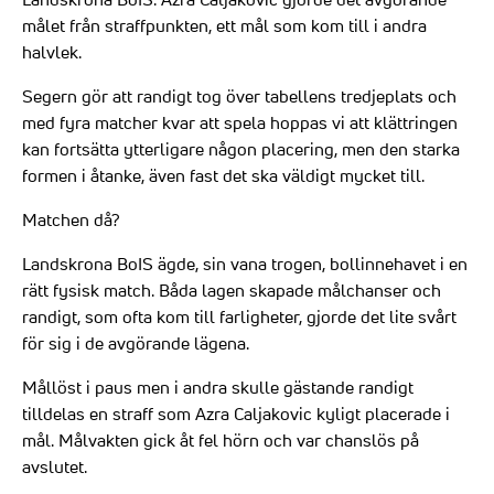
målet från straffpunkten, ett mål som kom till i andra
halvlek.
Segern gör att randigt tog över tabellens tredjeplats och
med fyra matcher kvar att spela hoppas vi att klättringen
kan fortsätta ytterligare någon placering, men den starka
formen i åtanke, även fast det ska väldigt mycket till.
Matchen då?
Landskrona BoIS ägde, sin vana trogen, bollinnehavet i en
rätt fysisk match. Båda lagen skapade målchanser och
randigt, som ofta kom till farligheter, gjorde det lite svårt
för sig i de avgörande lägena.
Mållöst i paus men i andra skulle gästande randigt
tilldelas en straff som Azra Caljakovic kyligt placerade i
mål. Målvakten gick åt fel hörn och var chanslös på
avslutet.