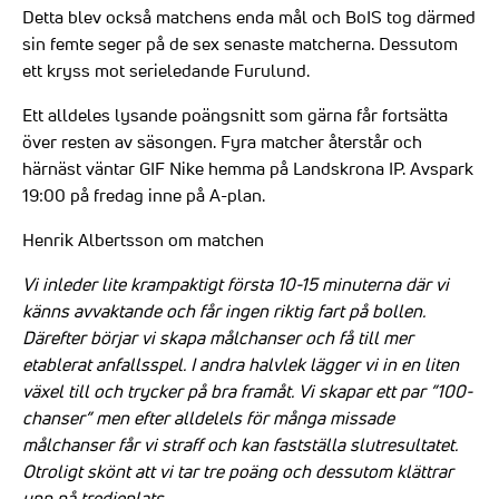
Detta blev också matchens enda mål och BoIS tog därmed
sin femte seger på de sex senaste matcherna. Dessutom
ett kryss mot serieledande Furulund.
Ett alldeles lysande poängsnitt som gärna får fortsätta
över resten av säsongen. Fyra matcher återstår och
härnäst väntar GIF Nike hemma på Landskrona IP. Avspark
19:00 på fredag inne på A-plan.
Henrik Albertsson om matchen
Vi inleder lite krampaktigt första 10-15 minuterna där vi
känns avvaktande och får ingen riktig fart på bollen.
Därefter börjar vi skapa målchanser och få till mer
etablerat anfallsspel. I andra halvlek lägger vi in en liten
växel till och trycker på bra framåt. Vi skapar ett par ”100-
chanser” men efter alldelels för många missade
målchanser får vi straff och kan fastställa slutresultatet.
Otroligt skönt att vi tar tre poäng och dessutom klättrar
upp på tredjeplats.