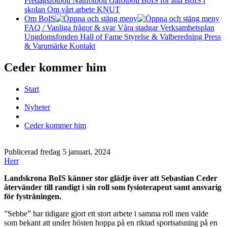
Fredagsfotboll
Nattfotboll
Gåfotboll
BoIS för alla
BoIS i
skolan
Om vårt arbete
KNUT
Om BoIS
FAQ / Vanliga frågor & svar
Våra stadgar
Verksamhetsplan
Ungdomsfonden
Hall of Fame
Styrelse & Valberedning
Press
& Varumärke
Kontakt
Ceder kommer him
Start
Nyheter
Ceder kommer him
Publicerad fredag 5 januari, 2024
Herr
Landskrona BoIS känner stor glädje över att Sebastian Ceder
återvänder till randigt i sin roll som fysioterapeut samt ansvarig
för fysträningen.
”Sebbe” har tidigare gjort ett stort arbete i samma roll men valde
som bekant att under hösten hoppa på en riktad sportsatsning på en