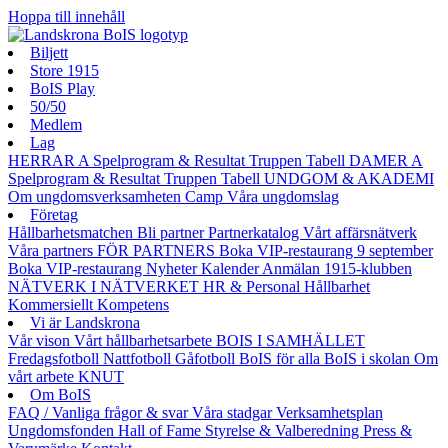
Hoppa till innehåll
Biljett
Store 1915
BoIS Play
50/50
Medlem
Lag
HERRAR A
Spelprogram & Resultat
Truppen
Tabell
DAMER A
Spelprogram & Resultat
Truppen
Tabell
UNDGOM & AKADEMI
Om ungdomsverksamheten
Camp
Våra ungdomslag
Företag
Hållbarhetsmatchen
Bli partner
Partnerkatalog
Vårt affärsnätverk
Våra partners
FÖR PARTNERS
Boka VIP-restaurang 9 september
Boka VIP-restaurang
Nyheter
Kalender
Anmälan
1915-klubben
NÄTVERK I NÄTVERKET
HR & Personal
Hållbarhet
Kommersiellt
Kompetens
Vi är Landskrona
Vår vison
Vårt hållbarhetsarbete
BOIS I SAMHÄLLET
Fredagsfotboll
Nattfotboll
Gåfotboll
BoIS för alla
BoIS i skolan
Om
vårt arbete
KNUT
Om BoIS
FAQ / Vanliga frågor & svar
Våra stadgar
Verksamhetsplan
Ungdomsfonden
Hall of Fame
Styrelse & Valberedning
Press &