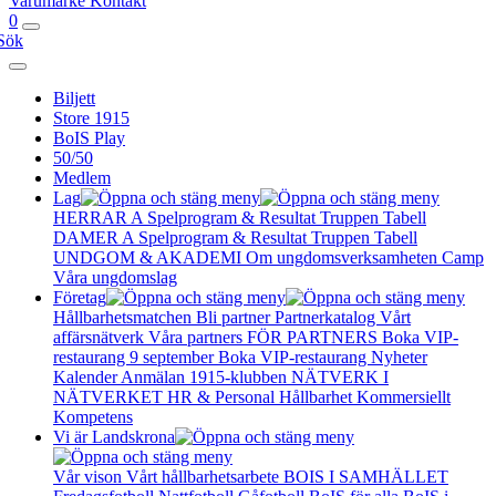
Varumärke
Kontakt
0
Sök
Biljett
Store 1915
BoIS Play
50/50
Medlem
Lag
HERRAR A
Spelprogram & Resultat
Truppen
Tabell
DAMER A
Spelprogram & Resultat
Truppen
Tabell
UNDGOM & AKADEMI
Om ungdomsverksamheten
Camp
Våra ungdomslag
Företag
Hållbarhetsmatchen
Bli partner
Partnerkatalog
Vårt
affärsnätverk
Våra partners
FÖR PARTNERS
Boka VIP-
restaurang 9 september
Boka VIP-restaurang
Nyheter
Kalender
Anmälan
1915-klubben
NÄTVERK I
NÄTVERKET
HR & Personal
Hållbarhet
Kommersiellt
Kompetens
Vi är Landskrona
Vår vison
Vårt hållbarhetsarbete
BOIS I SAMHÄLLET