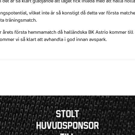
det är så klart glädjande att laget fick inleda med att hålla nolla
ngspotential, vilket inte är så konstigt då detta var första matc
ästa träningsmatch.
ör årets första hemmamatch då halländska BK Astrio kommer till
mmer vi så klart att avhandla i god innan avspark.