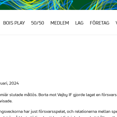
BOIS PLAY
50/50
MEDLEM
LAG
FÖRETAG
uari, 2024
är slutade mållös. Borta mot Vejby IF gjorde laget en försvarsm
visade.
gsveckorna har just försvarsspelet, och relationerna mellan spel