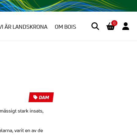
0
VI ÄR LANDSKRONA
OM BOIS
DAM
ässigt stark insats,
arna, varit en av de