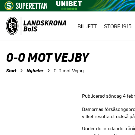
BILJETT
STORE 1915
Hoppa till innehåll
0-0 MOT VEJBY
Start
Nyheter
0-0 mot Vejby
Publicerad söndag 4 febr
Damernas försäsongspremi
vilket resultatet också på
Under de inledande tränin