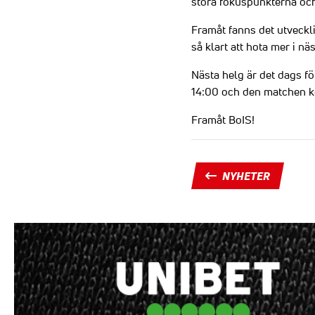
stora fokuspunkterna och 
Framåt fanns det utveckli
så klart att hota mer i n
Nästa helg är det dags f
14:00 och den matchen ko
Framåt BoIS!
NYHETER