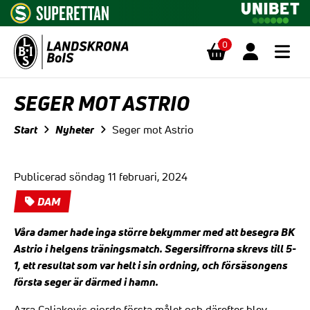
0
Hoppa till innehåll
SEGER MOT ASTRIO
Start
Nyheter
Seger mot Astrio
Publicerad söndag 11 februari, 2024
DAM
Våra damer hade inga större bekymmer med att besegra BK
Astrio i helgens träningsmatch. Segersiffrorna skrevs till 5-
1, ett resultat som var helt i sin ordning, och försäsongens
första seger är därmed i hamn.
Azra Caljakovic gjorde första målet och därefter blev