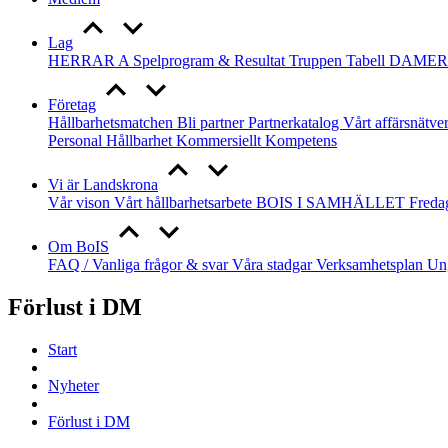
Lag
HERRAR A
Spelprogram & Resultat
Truppen
Tabell
DAMER
Företag
Hållbarhetsmatchen
Bli partner
Partnerkatalog
Vårt affärsnätve
Personal
Hållbarhet
Kommersiellt
Kompetens
Vi är Landskrona
Vår vison
Vårt hållbarhetsarbete
BOIS I SAMHÄLLET
Freda
Om BoIS
FAQ / Vanliga frågor & svar
Våra stadgar
Verksamhetsplan
Un
Förlust i DM
Start
Nyheter
Förlust i DM