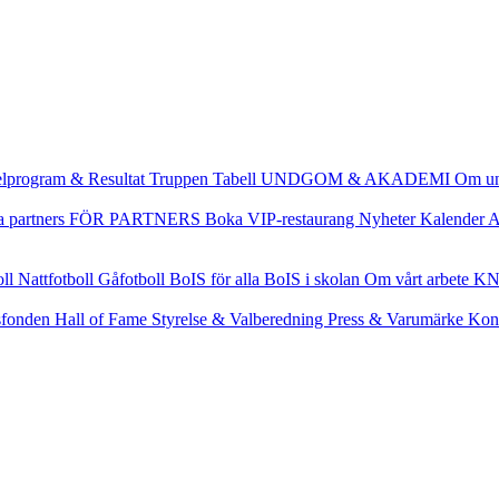
lprogram & Resultat
Truppen
Tabell
UNDGOM & AKADEMI
Om u
a partners
FÖR PARTNERS
Boka VIP-restaurang
Nyheter
Kalender
A
oll
Nattfotboll
Gåfotboll
BoIS för alla
BoIS i skolan
Om vårt arbete
KN
fonden
Hall of Fame
Styrelse & Valberedning
Press & Varumärke
Kon