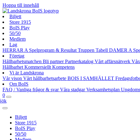
Hoppa till innehåll
Biljett
Store 1915
BoIS Play
50/50
Medlem
Lag
HERRAR A
Spelprogram & Resultat
Truppen
Tabell
DAMER A
Spe
Företag
Hållbarhetsmatchen
Bli partner
Partnerkatalog
Vårt affärsnätverk
Vår
Hållbarhet
Kommersiellt
Kompetens
Vi är Landskrona
Vår vison
Vårt hållbarhetsarbete
BOIS I SAMHÄLLET
Fredagsfotb
Om BoIS
FAQ / Vanliga frågor & svar
Våra stadgar
Verksamhetsplan
Ungdoms
0
Sök
Biljett
Store 1915
BoIS Play
50/50
Medlem