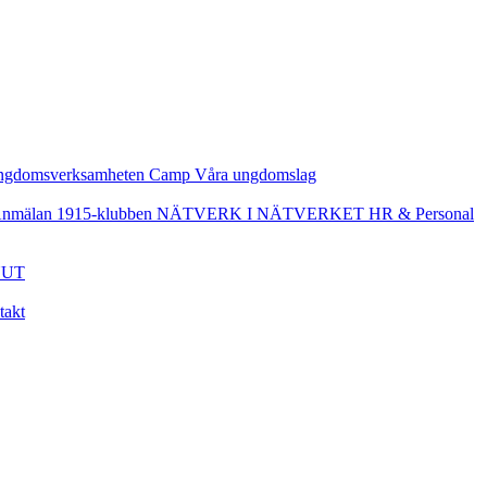
ngdomsverksamheten
Camp
Våra ungdomslag
nmälan
1915-klubben
NÄTVERK I NÄTVERKET
HR & Personal
UT
takt