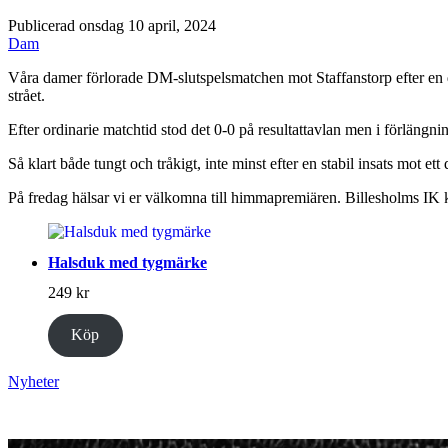
Publicerad onsdag 10 april, 2024
Dam
Våra damer förlorade DM-slutspelsmatchen mot Staffanstorp efter en d
strået.
Efter ordinarie matchtid stod det 0-0 på resultattavlan men i förlängni
Så klart både tungt och tråkigt, inte minst efter en stabil insats mot et
På fredag hälsar vi er välkomna till himmapremiären. Billesholms IK 
Halsduk med tygmärke
249
kr
Köp
Nyheter