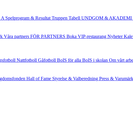
 A
Spelprogram & Resultat
Truppen
Tabell
UNDGOM & AKADEMI
rk
Våra partners
FÖR PARTNERS
Boka VIP-restaurang
Nyheter
Kale
gsfotboll
Nattfotboll
Gåfotboll
BoIS för alla
BoIS i skolan
Om vårt arb
gdomsfonden
Hall of Fame
Styrelse & Valberedning
Press & Varumär