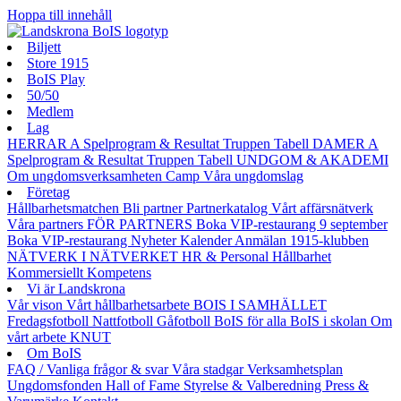
Hoppa till innehåll
Biljett
Store 1915
BoIS Play
50/50
Medlem
Lag
HERRAR A
Spelprogram & Resultat
Truppen
Tabell
DAMER A
Spelprogram & Resultat
Truppen
Tabell
UNDGOM & AKADEMI
Om ungdomsverksamheten
Camp
Våra ungdomslag
Företag
Hållbarhetsmatchen
Bli partner
Partnerkatalog
Vårt affärsnätverk
Våra partners
FÖR PARTNERS
Boka VIP-restaurang 9 september
Boka VIP-restaurang
Nyheter
Kalender
Anmälan
1915-klubben
NÄTVERK I NÄTVERKET
HR & Personal
Hållbarhet
Kommersiellt
Kompetens
Vi är Landskrona
Vår vison
Vårt hållbarhetsarbete
BOIS I SAMHÄLLET
Fredagsfotboll
Nattfotboll
Gåfotboll
BoIS för alla
BoIS i skolan
Om
vårt arbete
KNUT
Om BoIS
FAQ / Vanliga frågor & svar
Våra stadgar
Verksamhetsplan
Ungdomsfonden
Hall of Fame
Styrelse & Valberedning
Press &