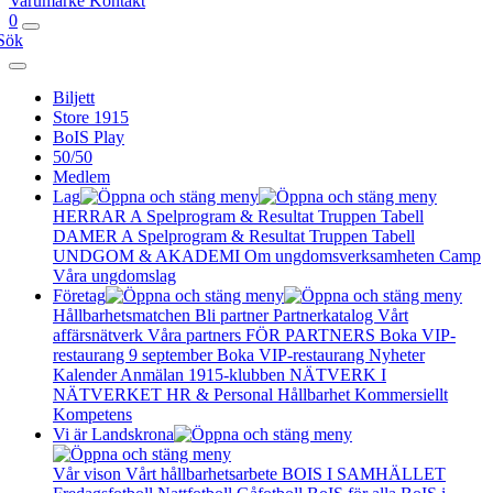
Varumärke
Kontakt
0
Sök
Biljett
Store 1915
BoIS Play
50/50
Medlem
Lag
HERRAR A
Spelprogram & Resultat
Truppen
Tabell
DAMER A
Spelprogram & Resultat
Truppen
Tabell
UNDGOM & AKADEMI
Om ungdomsverksamheten
Camp
Våra ungdomslag
Företag
Hållbarhetsmatchen
Bli partner
Partnerkatalog
Vårt
affärsnätverk
Våra partners
FÖR PARTNERS
Boka VIP-
restaurang 9 september
Boka VIP-restaurang
Nyheter
Kalender
Anmälan
1915-klubben
NÄTVERK I
NÄTVERKET
HR & Personal
Hållbarhet
Kommersiellt
Kompetens
Vi är Landskrona
Vår vison
Vårt hållbarhetsarbete
BOIS I SAMHÄLLET