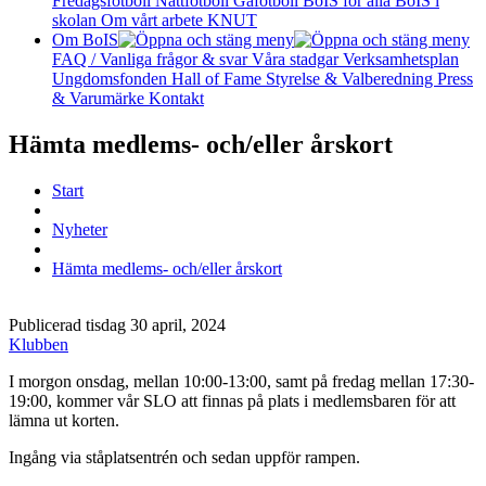
Fredagsfotboll
Nattfotboll
Gåfotboll
BoIS för alla
BoIS i
skolan
Om vårt arbete
KNUT
Om BoIS
FAQ / Vanliga frågor & svar
Våra stadgar
Verksamhetsplan
Ungdomsfonden
Hall of Fame
Styrelse & Valberedning
Press
& Varumärke
Kontakt
Hämta medlems- och/eller årskort
Start
Nyheter
Hämta medlems- och/eller årskort
Publicerad tisdag 30 april, 2024
Klubben
I morgon onsdag, mellan 10:00-13:00, samt på fredag mellan 17:30-
19:00, kommer vår SLO att finnas på plats i medlemsbaren för att
lämna ut korten.
Ingång via ståplatsentrén och sedan uppför rampen.