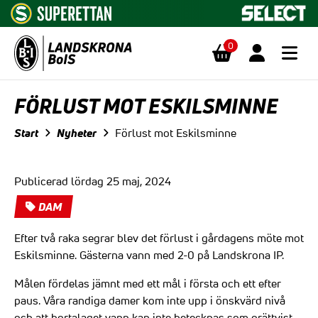
0
Hoppa till innehåll
FÖRLUST MOT ESKILSMINNE
Start
Nyheter
Förlust mot Eskilsminne
Publicerad lördag 25 maj, 2024
DAM
Efter två raka segrar blev det förlust i gårdagens möte mot
Eskilsminne. Gästerna vann med 2-0 på Landskrona IP.
Målen fördelas jämnt med ett mål i första och ett efter
paus. Våra randiga damer kom inte upp i önskvärd nivå
och att bortalaget vann kan inte betecknas som orättvist.