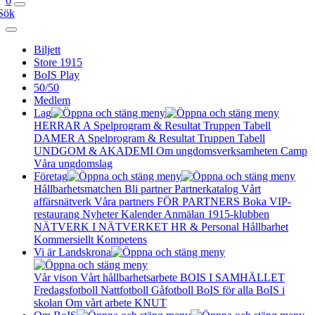
0
Sök
Biljett
Store 1915
BoIS Play
50/50
Medlem
Lag
HERRAR A
Spelprogram & Resultat
Truppen
Tabell
DAMER A
Spelprogram & Resultat
Truppen
Tabell
UNDGOM & AKADEMI
Om ungdomsverksamheten
Camp
Våra ungdomslag
Företag
Hållbarhetsmatchen
Bli partner
Partnerkatalog
Vårt
affärsnätverk
Våra partners
FÖR PARTNERS
Boka VIP-
restaurang
Nyheter
Kalender
Anmälan
1915-klubben
NÄTVERK I NÄTVERKET
HR & Personal
Hållbarhet
Kommersiellt
Kompetens
Vi är Landskrona
Vår vison
Vårt hållbarhetsarbete
BOIS I SAMHÄLLET
Fredagsfotboll
Nattfotboll
Gåfotboll
BoIS för alla
BoIS i
skolan
Om vårt arbete
KNUT