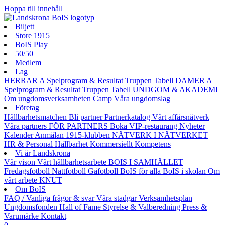
Hoppa till innehåll
Biljett
Store 1915
BoIS Play
50/50
Medlem
Lag
HERRAR A
Spelprogram & Resultat
Truppen
Tabell
DAMER A
Spelprogram & Resultat
Truppen
Tabell
UNDGOM & AKADEMI
Om ungdomsverksamheten
Camp
Våra ungdomslag
Företag
Hållbarhetsmatchen
Bli partner
Partnerkatalog
Vårt affärsnätverk
Våra partners
FÖR PARTNERS
Boka VIP-restaurang
Nyheter
Kalender
Anmälan
1915-klubben
NÄTVERK I NÄTVERKET
HR & Personal
Hållbarhet
Kommersiellt
Kompetens
Vi är Landskrona
Vår vison
Vårt hållbarhetsarbete
BOIS I SAMHÄLLET
Fredagsfotboll
Nattfotboll
Gåfotboll
BoIS för alla
BoIS i skolan
Om
vårt arbete
KNUT
Om BoIS
FAQ / Vanliga frågor & svar
Våra stadgar
Verksamhetsplan
Ungdomsfonden
Hall of Fame
Styrelse & Valberedning
Press &
Varumärke
Kontakt