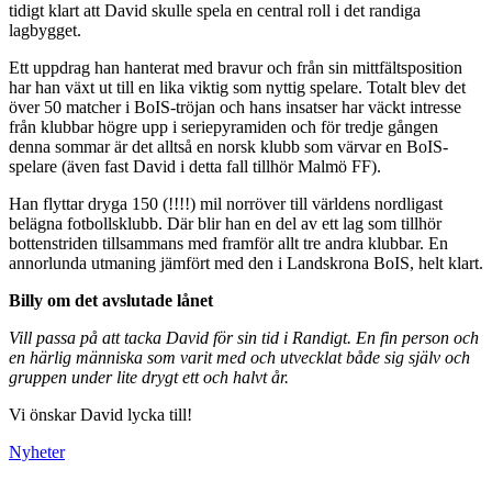
tidigt klart att David skulle spela en central roll i det randiga
lagbygget.
Ett uppdrag han hanterat med bravur och från sin mittfältsposition
har han växt ut till en lika viktig som nyttig spelare. Totalt blev det
över 50 matcher i BoIS-tröjan och hans insatser har väckt intresse
från klubbar högre upp i seriepyramiden och för tredje gången
denna sommar är det alltså en norsk klubb som värvar en BoIS-
spelare (även fast David i detta fall tillhör Malmö FF).
Han flyttar dryga 150 (!!!!) mil norröver till världens nordligast
belägna fotbollsklubb. Där blir han en del av ett lag som tillhör
bottenstriden tillsammans med framför allt tre andra klubbar. En
annorlunda utmaning jämfört med den i Landskrona BoIS, helt klart.
Billy om det avslutade lånet
Vill passa på att tacka David för sin tid i Randigt. En fin person och
en härlig människa som varit med och utvecklat både sig själv och
gruppen under lite drygt ett och halvt år.
Vi önskar David lycka till!
Nyheter