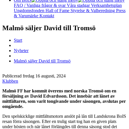
Om BoIS
FAQ / Vanliga frågor & svar
Våra stadgar
Verksamhetsplan
Ungdomsfonden
Hall of Fame
Styrelse & Valberedning
Press
& Varumärke
Kontakt
Malmö säljer David till Tromsö
Start
Nyheter
Malmö säljer David till Tromsö
Publicerad fredag 16 augusti, 2024
Klubben
Malmö FF har kommit överens med norska Tromsö om en
försäljning av David Edvardsson. Det innebär att lånet av
mittfältaren, som varit tongivande under säsongen, avslutas per
omgående.
Den spelskicklige mittfältsmotorn anslöt på lån till Landskrona BoIS
resan förra säsongen. Efter en trulig start tog han en given plats
under hösten och när lånet förlängdes till denna säsong stod det