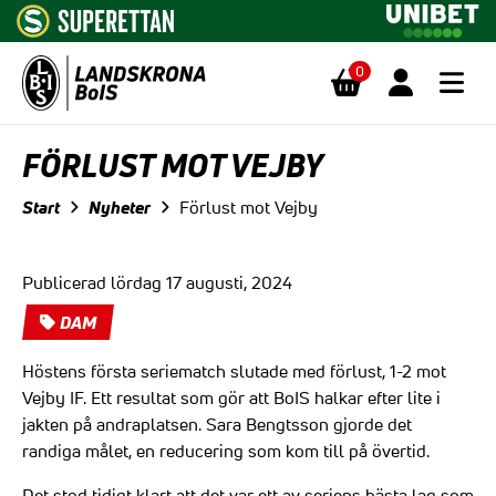
0
Hoppa till innehåll
FÖRLUST MOT VEJBY
Start
Nyheter
Förlust mot Vejby
Publicerad lördag 17 augusti, 2024
DAM
Höstens första seriematch slutade med förlust, 1-2 mot
Vejby IF. Ett resultat som gör att BoIS halkar efter lite i
jakten på andraplatsen. Sara Bengtsson gjorde det
randiga målet, en reducering som kom till på övertid.
Det stod tidigt klart att det var ett av seriens bästa lag som