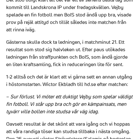
kommit till Landskrona IP under fredagskvällen. Vejby
spelade en fin fotboll men BoIS stod ändå upp bra, visade
prov på rejäl attityd och tillät således inte matchen från
att rinna iväg.
Gästerna skulle dock ta ledningen, i matchminut 21. Ett
resultat som stod sig halvleken ut. Efter paus utökades
ledningen från straffpunkten och BoIS, som ändå gjorde
en liten kraftsamling, fick in reduceringen lite för sent.
1-2 alltså och det är klart att vi gärna sett en annan utgång
i höstomstarten. Wictor Ekbladh till hd.se efter matchen:
–
Sur förlust. Vi möter ett duktigt Vejby som spelar väldigt
fin fotboll. Vi står upp bra och gör en kämpainsats, men
tyvärr ville bollen inte studsa vår väg idag.
Oavsett resultat är det skönt att vara igång och vi hoppas
att våra randiga töser kan studsa tillbaka i nästa omgång.
Den 25 augusti väntar Strövelstorp/Salamis på bortaplan.