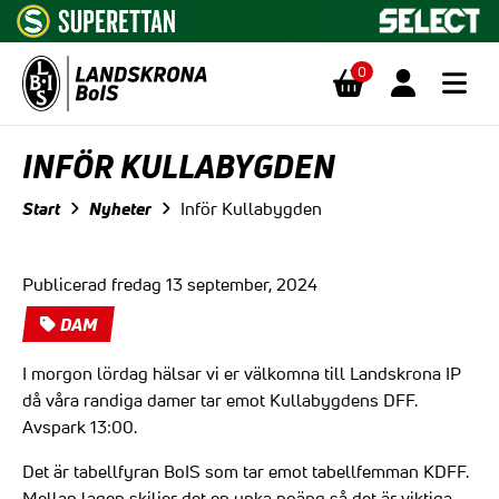
0
Hoppa till innehåll
INFÖR KULLABYGDEN
Start
Nyheter
Inför Kullabygden
Publicerad fredag 13 september, 2024
DAM
I morgon lördag hälsar vi er välkomna till Landskrona IP
då våra randiga damer tar emot Kullabygdens DFF.
Avspark 13:00.
Det är tabellfyran BoIS som tar emot tabellfemman KDFF.
Mellan lagen skiljer det en ynka poäng så det är viktiga