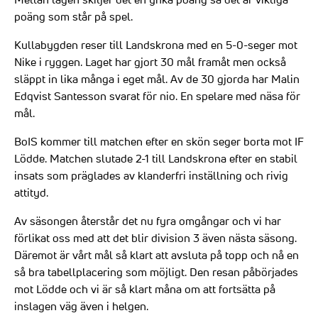
poäng som står på spel.
Kullabygden reser till Landskrona med en 5-0-seger mot
Nike i ryggen. Laget har gjort 30 mål framåt men också
släppt in lika många i eget mål. Av de 30 gjorda har Malin
Edqvist Santesson svarat för nio. En spelare med näsa för
mål.
BoIS kommer till matchen efter en skön seger borta mot IF
Lödde. Matchen slutade 2-1 till Landskrona efter en stabil
insats som präglades av klanderfri inställning och rivig
attityd.
Av säsongen återstår det nu fyra omgångar och vi har
förlikat oss med att det blir division 3 även nästa säsong.
Däremot är vårt mål så klart att avsluta på topp och nå en
så bra tabellplacering som möjligt. Den resan påbörjades
mot Lödde och vi är så klart måna om att fortsätta på
inslagen väg även i helgen.