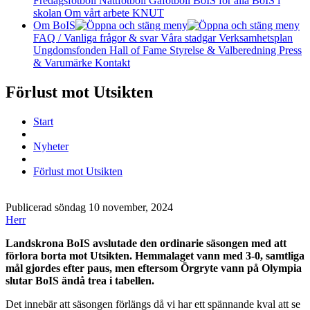
Fredagsfotboll
Nattfotboll
Gåfotboll
BoIS för alla
BoIS i
skolan
Om vårt arbete
KNUT
Om BoIS
FAQ / Vanliga frågor & svar
Våra stadgar
Verksamhetsplan
Ungdomsfonden
Hall of Fame
Styrelse & Valberedning
Press
& Varumärke
Kontakt
Förlust mot Utsikten
Start
Nyheter
Förlust mot Utsikten
Publicerad söndag 10 november, 2024
Herr
Landskrona BoIS avslutade den ordinarie säsongen med att
förlora borta mot Utsikten. Hemmalaget vann med 3-0, samtliga
mål gjordes efter paus, men eftersom Örgryte vann på Olympia
slutar BoIS ändå trea i tabellen.
Det innebär att säsongen förlängs då vi har ett spännande kval att se