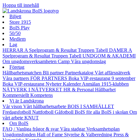
Hoppa till innehåll
Biljett
Store 1915
BoIS Play
50/50
Medlem
Lag
HERRAR A
Spelprogram & Resultat
Truppen
Tabell
DAMER A
Spelprogram & Resultat
Truppen
Tabell
UNDGOM & AKADEMI
Om ungdomsverksamheten
Camp
Våra ungdomslag
Företag
Hållbarhetsmatchen
Bli partner
Partnerkatalog
Vårt affärsnätverk
Våra partners
FÖR PARTNERS
Boka VIP-restaurang 9 september
Boka VIP-restaurang
Nyheter
Kalender
Anmälan
1915-klubben
NÄTVERK I NÄTVERKET
HR & Personal
Hållbarhet
Kommersiellt
Kompetens
Vi är Landskrona
Vår vison
Vårt hållbarhetsarbete
BOIS I SAMHÄLLET
Fredagsfotboll
Nattfotboll
Gåfotboll
BoIS för alla
BoIS i skolan
Om
vårt arbete
KNUT
Om BoIS
FAQ / Vanliga frågor & svar
Våra stadgar
Verksamhetsplan
Ungdomsfonden
Hall of Fame
Styrelse & Valberedning
Press &