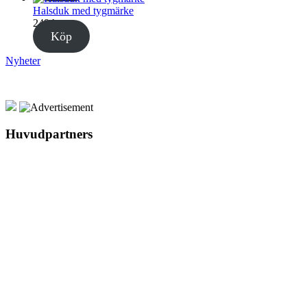
Halsduk med tygmärke
249
kr
Köp
Nyheter
Huvudpartners