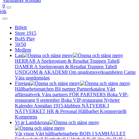
Varumärke
Kontakt
0
Sök
Biljett
Store 1915
BoIS Play
50/50
Medlem
Lag
HERRAR A
Spelprogram & Resultat
Truppen
Tabell
DAMER A
Spelprogram & Resultat
Truppen
Tabell
UNDGOM & AKADEMI
Om ungdomsverksamheten
Camp
Våra ungdomslag
Företag
Hållbarhetsmatchen
Bli partner
Partnerkatalog
Vårt
affärsnätverk
Våra partners
FÖR PARTNERS
Boka VIP-
restaurang 9 september
Boka VIP-restaurang
Nyheter
Kalender
Anmälan
1915-klubben
NÄTVERK I
NÄTVERKET
HR & Personal
Hållbarhet
Kommersiellt
Kompetens
Vi är Landskrona
Vår vison
Vårt hållbarhetsarbete
BOIS I SAMHÄLLET