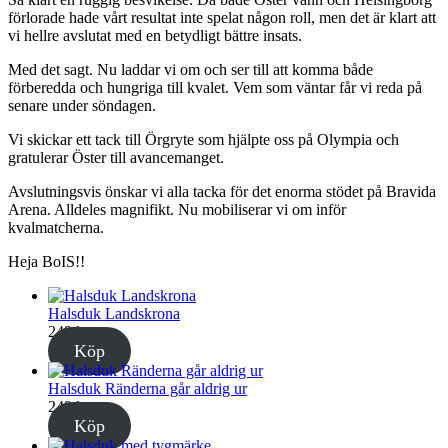
förlorade hade vårt resultat inte spelat någon roll, men det är klart att
vi hellre avslutat med en betydligt bättre insats.
Med det sagt. Nu laddar vi om och ser till att komma både
förberedda och hungriga till kvalet. Vem som väntar får vi reda på
senare under söndagen.
Vi skickar ett tack till Örgryte som hjälpte oss på Olympia och
gratulerar Öster till avancemanget.
Avslutningsvis önskar vi alla tacka för det enorma stödet på Bravida
Arena. Alldeles magnifikt. Nu mobiliserar vi om inför
kvalmatcherna.
Heja BoIS!!
Halsduk Landskrona
249
kr
Köp
Halsduk Ränderna går aldrig ur
249
kr
Köp