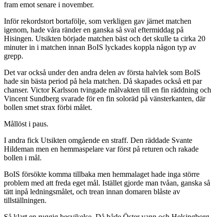
fram emot senare i november.
Inför rekordstort bortafölje, som verkligen gav järnet matchen
igenom, hade våra ränder en ganska så sval eftermiddag på
Hisingen. Utsikten började matchen bäst och det skulle ta cirka 20
minuter in i matchen innan BoIS lyckades koppla någon typ av
grepp.
Det var också under den andra delen av första halvlek som BoIS
hade sin bästa period på hela matchen. Då skapades också ett par
chanser. Victor Karlsson tvingade målvakten till en fin räddning och
Vincent Sundberg svarade för en fin soloräd på vänsterkanten, där
bollen smet strax förbi målet.
Mållöst i paus.
I andra fick Utsikten omgående en straff. Den räddade Svante
Hildeman men en hemmaspelare var först på returen och rakade
bollen i mål.
BoIS försökte komma tillbaka men hemmalaget hade inga större
problem med att freda eget mål. Istället gjorde man tvåan, ganska så
tätt inpå ledningsmålet, och trean innan domaren blåste av
tillställningen.
Så klart en ruggig besvikelse. Då både Öster vann och Helsingborg