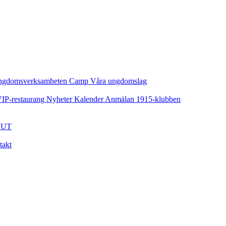
ngdomsverksamheten
Camp
Våra ungdomslag
IP-restaurang
Nyheter
Kalender
Anmälan
1915-klubben
UT
takt