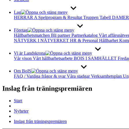
Lag
HERRAR A
Spelprogram & Resultat
Truppen
Tabell
DAMER
Företag
Hållbarhetsmatchen
Bli partner
Partnerkatalog
Vårt affärsnätve
NÄTVERK I NÄTVERKET
HR & Personal
Hållbarhet
Komm
Vi är Landskrona
Vår vison
Vårt hållbarhetsarbete
BOIS I SAMHÄLLET
Freda
Om BoIS
FAQ / Vanliga frågor & svar
Våra stadgar
Verksamhetsplan
Un
Inslag från träningspremiären
Start
Nyheter
Inslag från träningspremiären