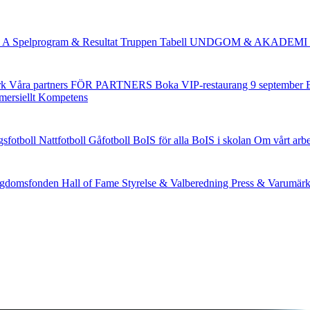
 A
Spelprogram & Resultat
Truppen
Tabell
UNDGOM & AKADEMI
rk
Våra partners
FÖR PARTNERS
Boka VIP-restaurang 9 september
ersiellt
Kompetens
gsfotboll
Nattfotboll
Gåfotboll
BoIS för alla
BoIS i skolan
Om vårt arb
gdomsfonden
Hall of Fame
Styrelse & Valberedning
Press & Varumär