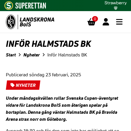
0
Hoppa till innehåll
INFÖR HALMSTADS BK
Start
Nyheter
Inför Halmstads BK
Publicerad söndag 23 februari, 2025
NYHETER
Under måndagskvällen rullar Svenska Cupen-äventyret
vidare för Landskrona BoIS som återigen spelar på
bortaplan. Denna gång väntar Halmstads BK på Bravida
Arena strax norr om Göteborg.
Avspark 18:30 och för den som inte har möjlighet att se