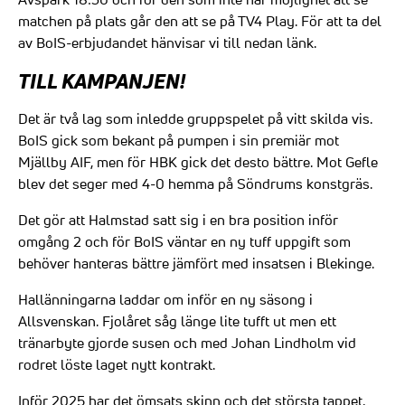
matchen på plats går den att se på TV4 Play. För att ta del
av BoIS-erbjudandet hänvisar vi till nedan länk.
TILL KAMPANJEN!
Det är två lag som inledde gruppspelet på vitt skilda vis.
BoIS gick som bekant på pumpen i sin premiär mot
Mjällby AIF, men för HBK gick det desto bättre. Mot Gefle
blev det seger med 4-0 hemma på Söndrums konstgräs.
Det gör att Halmstad satt sig i en bra position inför
omgång 2 och för BoIS väntar en ny tuff uppgift som
behöver hanteras bättre jämfört med insatsen i Blekinge.
Hallänningarna laddar om inför en ny säsong i
Allsvenskan. Fjolåret såg länge lite tufft ut men ett
tränarbyte gjorde susen och med Johan Lindholm vid
rodret löste laget nytt kontrakt.
Inför 2025 har det ömsats skinn och det största tappet,