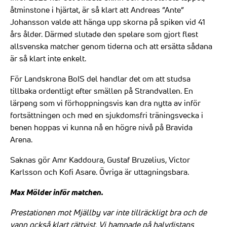
åtminstone i hjärtat, är så klart att Andreas ”Ante”
Johansson valde att hänga upp skorna på spiken vid 41
års ålder. Därmed slutade den spelare som gjort flest
allsvenska matcher genom tiderna och att ersätta sådana
är så klart inte enkelt.
För Landskrona BoIS del handlar det om att studsa
tillbaka ordentligt efter smällen på Strandvallen. En
lärpeng som vi förhoppningsvis kan dra nytta av inför
fortsättningen och med en sjukdomsfri träningsvecka i
benen hoppas vi kunna nå en högre nivå på Bravida
Arena.
Saknas gör Amr Kaddoura, Gustaf Bruzelius, Victor
Karlsson och Kofi Asare. Övriga är uttagningsbara.
Max Mölder inför matchen.
Prestationen mot Mjällby var inte tillräckligt bra och de
vann också klart rättvist. Vi hamnade på halvdistans