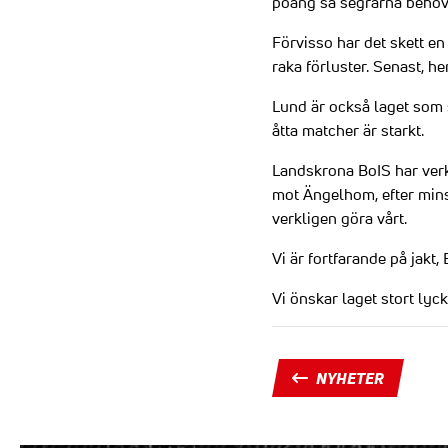
poäng så segrarna behöver
Förvisso har det skett e
raka förluster. Senast, h
Lund är också laget som s
åtta matcher är starkt.
Landskrona BoIS har verkl
mot Ängelhom, efter minst
verkligen göra vårt.
Vi är fortfarande på jakt
Vi önskar laget stort lycka
NYHETER