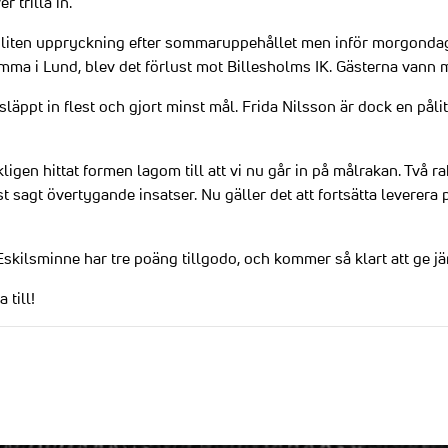
 trilla in.
n liten uppryckning efter sommaruppehållet men inför morgonda
emma i Lund, blev det förlust mot Billesholms IK. Gästerna vann 
läppt in flest och gjort minst mål. Frida Nilsson är dock en påli
igen hittat formen lagom till att vi nu går in på målrakan. Två ra
 sagt övertygande insatser. Nu gäller det att fortsätta leverera
, Eskilsminne har tre poäng tillgodo, och kommer så klart att ge j
 till!