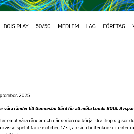
BOIS PLAY
50/50
MEDLEM
LAG
FÖRETAG
eptember, 2025
r våra ränder till Gunnesbo Gård för att möta Lunds BOIS. Avspar
tar emot våra ränder och när serien nu börjar dra ihop sig ser d
örvisso spelat färre matcher, 17 st, än sina bottenkonkurrenter me