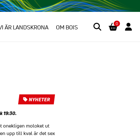
0
VI ÄR LANDSKRONA
OM BOIS
NYHETER
k 19:30.
et onekligen moloket ut
n upp till kval är det sex