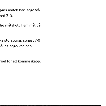
gens match har laget två
med 3-0.
tlig målskytt. Fem mål på
ka storsegrar, senast 7-0
 på inslagen väg och
ärnet för att komma ikapp.