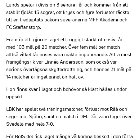
Lunds spelar i division 3 senare i år och kommer från ett
stabilt fjolår. 15 segrar, ett kryss och fyra förluster räckte
till en tredjeplats bakom suveränerna MFF Akademi och
FC Staffanstorp.
Framför allt gjorde laget ett ruggigt starkt offensivt år
med 103 mål på 20 matcher. Över fem mål per match
alltså vilket får anses vara mäkta imponerande. Allra mest
framgångsrik var Linnéa Andersson, som också var
seriens överlägsna skyttedrottning, och hennes 31 mål på
14 matcher är inget annat än hatt av.
Hon finns kvar i laget och behöver så klart hållas under
uppsikt.
LBK har spelat två träningsmatcher, förlust mot Råå och
seger mot Sjöbo, samt en match i DM. Där vann laget över
Svedala med hela 7-0.
För BoIS del fick laget många välkomna besked i den förra