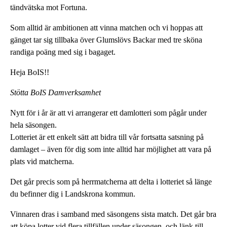
tändvätska mot Fortuna.
Som alltid är ambitionen att vinna matchen och vi hoppas att
gänget tar sig tillbaka över Glumslövs Backar med tre sköna
randiga poäng med sig i bagaget.
Heja BoIS!!
Stötta BoIS Damverksamhet
Nytt för i år är att vi arrangerar ett damlotteri som pågår under
hela säsongen.
Lotteriet är ett enkelt sätt att bidra till vår fortsatta satsning på
damlaget – även för dig som inte alltid har möjlighet att vara på
plats vid matcherna.
Det går precis som på herrmatcherna att delta i lotteriet så länge
du befinner dig i Landskrona kommun.
Vinnaren dras i samband med säsongens sista match. Det går bra
att köpa lotter vid flera tillfällen under säsongen, och länk till