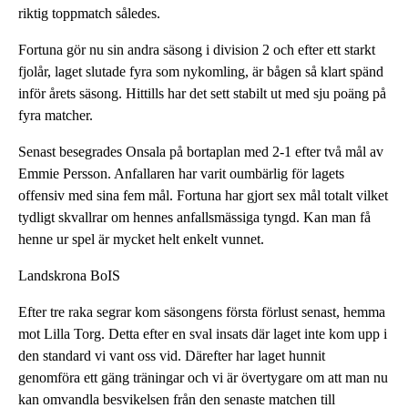
riktig toppmatch således.
Fortuna gör nu sin andra säsong i division 2 och efter ett starkt
fjolår, laget slutade fyra som nykomling, är bågen så klart spänd
inför årets säsong. Hittills har det sett stabilt ut med sju poäng på
fyra matcher.
Senast besegrades Onsala på bortaplan med 2-1 efter två mål av
Emmie Persson. Anfallaren har varit oumbärlig för lagets
offensiv med sina fem mål. Fortuna har gjort sex mål totalt vilket
tydligt skvallrar om hennes anfallsmässiga tyngd. Kan man få
henne ur spel är mycket helt enkelt vunnet.
Landskrona BoIS
Efter tre raka segrar kom säsongens första förlust senast, hemma
mot Lilla Torg. Detta efter en sval insats där laget inte kom upp i
den standard vi vant oss vid. Därefter har laget hunnit
genomföra ett gäng träningar och vi är övertygare om att man nu
kan omvandla besvikelsen från den senaste matchen till