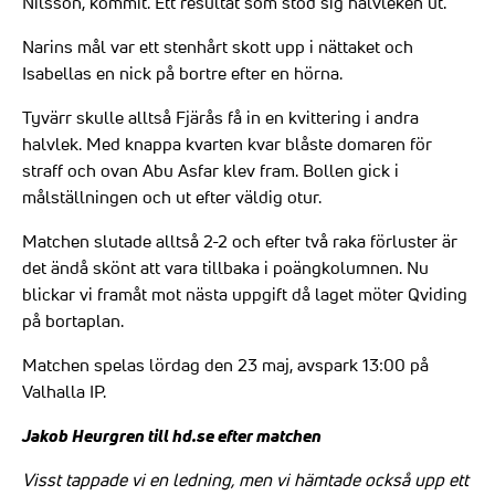
Nilsson, kommit. Ett resultat som stod sig halvleken ut.
Narins mål var ett stenhårt skott upp i nättaket och
Isabellas en nick på bortre efter en hörna.
Tyvärr skulle alltså Fjärås få in en kvittering i andra
halvlek. Med knappa kvarten kvar blåste domaren för
straff och ovan Abu Asfar klev fram. Bollen gick i
målställningen och ut efter väldig otur.
Matchen slutade alltså 2-2 och efter två raka förluster är
det ändå skönt att vara tillbaka i poängkolumnen. Nu
blickar vi framåt mot nästa uppgift då laget möter Qviding
på bortaplan.
Matchen spelas lördag den 23 maj, avspark 13:00 på
Valhalla IP.
Jakob Heurgren till hd.se efter matchen
Visst tappade vi en ledning, men vi hämtade också upp ett