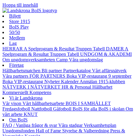
Hoppa till innehåll
Biljett
Store 1915
BoIS Play
50/50
Medlem
Lag
HERRAR A
Spelprogram & Resultat
Truppen
Tabell
DAMER A
Spelprogram & Resultat
Truppen
Tabell
UNDGOM & AKADEMI
Om ungdomsverksamheten
Camp
Våra ungdomslag
Företag
Hållbarhetsmatchen
Bli partner
Partnerkatalog
Vårt affärsnätverk
Våra partners
FÖR PARTNERS
Boka VIP-restaurang 9 september
Boka VIP-restaurang
Nyheter
Kalender
Anmälan
1915-klubben
NÄTVERK I NÄTVERKET
HR & Personal
Hållbarhet
Kommersiellt
Kompetens
Vi är Landskrona
Vår vison
Vårt hållbarhetsarbete
BOIS I SAMHÄLLET
Fredagsfotboll
Nattfotboll
Gåfotboll
BoIS för alla
BoIS i skolan
Om
vårt arbete
KNUT
Om BoIS
FAQ / Vanliga frågor & svar
Våra stadgar
Verksamhetsplan
Ungdomsfonden
Hall of Fame
Styrelse & Valberedning
Press &