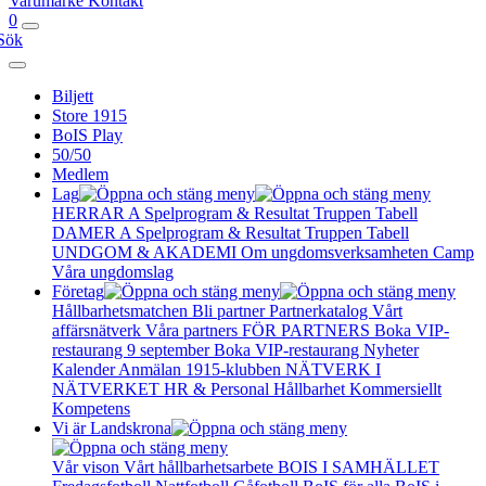
Varumärke
Kontakt
0
Sök
Biljett
Store 1915
BoIS Play
50/50
Medlem
Lag
HERRAR A
Spelprogram & Resultat
Truppen
Tabell
DAMER A
Spelprogram & Resultat
Truppen
Tabell
UNDGOM & AKADEMI
Om ungdomsverksamheten
Camp
Våra ungdomslag
Företag
Hållbarhetsmatchen
Bli partner
Partnerkatalog
Vårt
affärsnätverk
Våra partners
FÖR PARTNERS
Boka VIP-
restaurang 9 september
Boka VIP-restaurang
Nyheter
Kalender
Anmälan
1915-klubben
NÄTVERK I
NÄTVERKET
HR & Personal
Hållbarhet
Kommersiellt
Kompetens
Vi är Landskrona
Vår vison
Vårt hållbarhetsarbete
BOIS I SAMHÄLLET