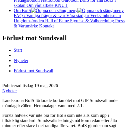
Fredagsfotboll
Nattfotboll
Gåfotboll
BoIS för alla
BoIS i
skolan
Om vårt arbete
KNUT
Om BoIS
FAQ / Vanliga frågor & svar
Våra stadgar
Verksamhetsplan
Ungdomsfonden
Hall of Fame
Styrelse & Valberedning
Press
& Varumärke
Kontakt
Förlust mot Sundsvall
Start
Nyheter
Förlust mot Sundsvall
Publicerad tisdag 19 maj, 2026
Nyheter
Landskrona BoIS förlorade bortamötet mot GIF Sundsvall under
måndagskvällen. Hemmalaget vann med 2-1.
Första halvlek var inte bra för BoIS som inte alls kom upp i
tillräcklig standard. Sundsvalls ledningsmål kom redan efter åtta
minuter efter slarv i det randiga försvaret. BoIS gjorde som sagt