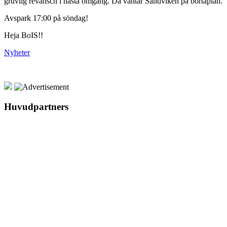
gruvlig revansch i nästa omgång. Då väntar Sandviken på bortaplan.
Avspark 17:00 på söndag!
Heja BoIS!!
Nyheter
Huvudpartners