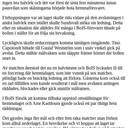
ingen bra halvlek och det var först de sista fem minuterna innan
pausvilan som skåningarna började hota hemmaförsvaret.
Förhoppningen var att laget skulle rida vidare på den avslutningen i
andra halvlek men istället skulle Sundsvall utöka sin ledning. Detta
efter en situation där alldeles för många i BoIS-försvaret tittade på
bollen i stället för att följa sin bevakning.
Lyckligtvis skulle reduceringen komma tämligen omgående. Tino
Capotondi hittade till Gustaf Westström som i snäv vinkel gick på
avslut. Detta ställde målvakten som släppte främre hörnet där bollen
smet in.
Av matchen återstod det nu en halvtimme och BoIS lyckades få till
en forcering där hemmalaget, som inte vunnit på sex matcher,
plötsligt hade en bräcklig ledning att förlora. Gästerna kom också till
en rad tillfällen som kunde resulterat i mål men avsluten antingen
räddades, blockades eller gick utanför målramen.
I BoIS försök att komma tillbaka uppstod omställningar för
hemmalaget och Amr Kaddoura gjorde också ett par riktigt heta
räddningar.
Det gjordes inga fler mål och efter fem raka matcher utan förlust
kom alltså nederlaget. En besvikelse och vi hoppas att laget tar