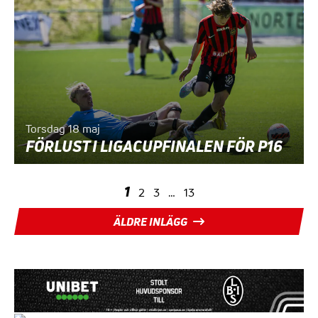
Torsdag 18 maj
FÖRLUST I LIGACUPFINALEN FÖR P16
SIDNUMRERING
1
2
3
…
13
FÖR
ÄLDRE INLÄGG
INLÄGG