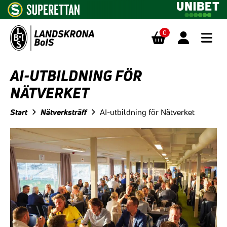
0
Hoppa till innehåll
AI-UTBILDNING FÖR
NÄTVERKET
Start
Nätverksträff
AI-utbildning för Nätverket