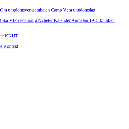
Om ungdomsverksamheten
Camp
Våra ungdomslag
Boka VIP-restaurang
Nyheter
Kalender
Anmälan
1915-klubben
ete
KNUT
ke
Kontakt