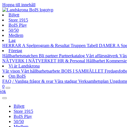
Hoppa till innehåll
Biljett
Store 1915
BoIS Play
50/50
Medlem
Lag
HERRAR A
Spelprogram & Resultat
Truppen
Tabell
DAMER A
Spe
Företag
Hållbarhetsmatchen
Bli partner
Partnerkatalog
Vårt affärsnätverk
Vår
NÄTVERK I NÄTVERKET
HR & Personal
Hållbarhet
Kommersie
Vi är Landskrona
Vår vison
Vårt hållbarhetsarbete
BOIS I SAMHÄLLET
Fredagsfotb
Om BoIS
FAQ / Vanliga frågor & svar
Våra stadgar
Verksamhetsplan
Ungdoms
0
Sök
Biljett
Store 1915
BoIS Play
50/50
Medlem