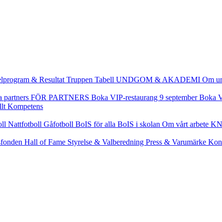
lprogram & Resultat
Truppen
Tabell
UNDGOM & AKADEMI
Om u
a partners
FÖR PARTNERS
Boka VIP-restaurang 9 september
Boka V
llt
Kompetens
oll
Nattfotboll
Gåfotboll
BoIS för alla
BoIS i skolan
Om vårt arbete
KN
fonden
Hall of Fame
Styrelse & Valberedning
Press & Varumärke
Kon