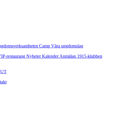
ngdomsverksamheten
Camp
Våra ungdomslag
IP-restaurang
Nyheter
Kalender
Anmälan
1915-klubben
UT
takt