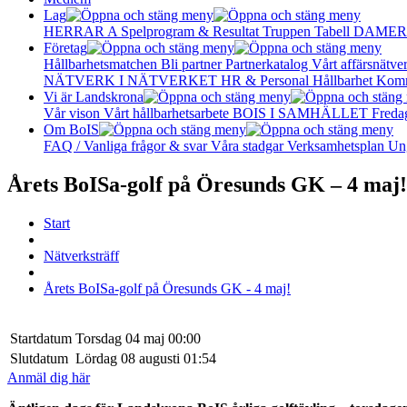
Lag
HERRAR A
Spelprogram & Resultat
Truppen
Tabell
DAMER
Företag
Hållbarhetsmatchen
Bli partner
Partnerkatalog
Vårt affärsnätve
NÄTVERK I NÄTVERKET
HR & Personal
Hållbarhet
Komm
Vi är Landskrona
Vår vison
Vårt hållbarhetsarbete
BOIS I SAMHÄLLET
Freda
Om BoIS
FAQ / Vanliga frågor & svar
Våra stadgar
Verksamhetsplan
Un
Årets BoISa-golf på Öresunds GK – 4 maj!
Start
Nätverksträff
Årets BoISa-golf på Öresunds GK - 4 maj!
Startdatum
Torsdag 04 maj 00:00
Slutdatum
Lördag 08 augusti 01:54
Anmäl dig här