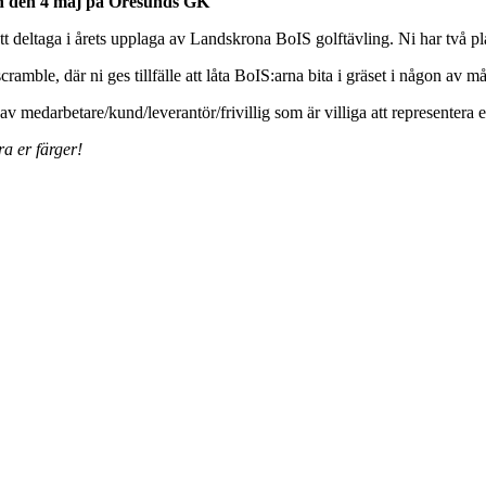
gen den 4 maj på Öresunds GK
 deltaga i årets upplaga av Landskrona BoIS golftävling. Ni har två plat
mble, där ni ges tillfälle att låta BoIS:arna bita i gräset i någon av må
 medarbetare/kund/leverantör/frivillig som är villiga att representera er
ra er färger!