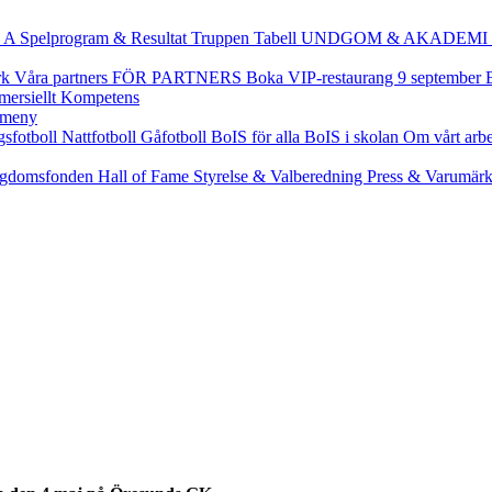
 A
Spelprogram & Resultat
Truppen
Tabell
UNDGOM & AKADEMI
rk
Våra partners
FÖR PARTNERS
Boka VIP-restaurang 9 september
ersiellt
Kompetens
gsfotboll
Nattfotboll
Gåfotboll
BoIS för alla
BoIS i skolan
Om vårt arb
gdomsfonden
Hall of Fame
Styrelse & Valberedning
Press & Varumär