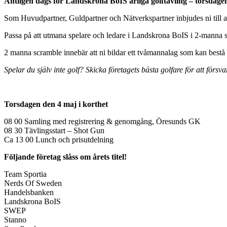
Äntligen dags för Landskrona BoIS årliga golftävling – torsda
Som Huvudpartner, Guldpartner och Nätverkspartner inbjudes ni till att
Passa på att utmana spelare och ledare i Landskrona BoIS i 2-manna scra
2 manna scramble innebär att ni bildar ett tvåmannalag som kan bestå av
Spelar du själv inte golf? Skicka företagets bästa golfare för att försva
Torsdagen den 4 maj i korthet
08 00 Samling med registrering & genomgång, Öresunds GK
08 30 Tävlingsstart – Shot Gun
Ca 13 00 Lunch och prisutdelning
Följande företag slåss om årets titel!
Team Sportia
Nerds Of Sweden
Handelsbanken
Landskrona BoIS
SWEP
Stanno