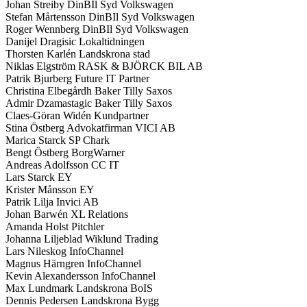
Johan Streiby DinBIl Syd Volkswagen
Stefan Mårtensson DinBIl Syd Volkswagen
Roger Wennberg DinBIl Syd Volkswagen
Danijel Dragisic Lokaltidningen
Thorsten Karlén Landskrona stad
Niklas Elgström RASK & BJÖRCK BIL AB
Patrik Bjurberg Future IT Partner
Christina Elbegårdh Baker Tilly Saxos
Admir Dzamastagic Baker Tilly Saxos
Claes-Göran Widén Kundpartner
Stina Östberg Advokatfirman VICI AB
Marica Starck SP Chark
Bengt Östberg BorgWarner
Andreas Adolfsson CC IT
Lars Starck EY
Krister Månsson EY
Patrik Lilja Invici AB
Johan Barwén XL Relations
Amanda Holst Pitchler
Johanna Liljeblad Wiklund Trading
Lars Nileskog InfoChannel
Magnus Härngren InfoChannel
Kevin Alexandersson InfoChannel
Max Lundmark Landskrona BoIS
Dennis Pedersen Landskrona Bygg