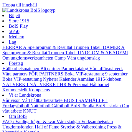
Hoppa till innehåll
Biljett
Store 1915
BoIS Play
50/50
Medlem
Lag
HERRAR A
Spelprogram & Resultat
Truppen
Tabell
DAMER A
Spelprogram & Resultat
Truppen
Tabell
UNDGOM & AKADEMI
Om ungdomsverksamheten
Camp
Våra ungdomslag
Företag
Hållbarhetsmatchen
Bli partner
Partnerkatalog
Vårt affärsnätverk
Våra partners
FÖR PARTNERS
Boka VIP-restaurang 9 september
Boka VIP-restaurang
Nyheter
Kalender
Anmälan
1915-klubben
NÄTVERK I NÄTVERKET
HR & Personal
Hållbarhet
Kommersiellt
Kompetens
Vi är Landskrona
Vår vison
Vårt hållbarhetsarbete
BOIS I SAMHÄLLET
Fredagsfotboll
Nattfotboll
Gåfotboll
BoIS för alla
BoIS i skolan
Om
vårt arbete
KNUT
Om BoIS
FAQ / Vanliga frågor & svar
Våra stadgar
Verksamhetsplan
Ungdomsfonden
Hall of Fame
Styrelse & Valberedning
Press &