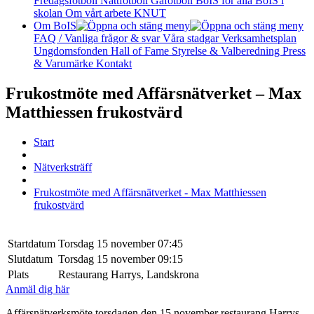
Fredagsfotboll
Nattfotboll
Gåfotboll
BoIS för alla
BoIS i
skolan
Om vårt arbete
KNUT
Om BoIS
FAQ / Vanliga frågor & svar
Våra stadgar
Verksamhetsplan
Ungdomsfonden
Hall of Fame
Styrelse & Valberedning
Press
& Varumärke
Kontakt
Frukostmöte med Affärsnätverket – Max
Matthiessen frukostvärd
Start
Nätverksträff
Frukostmöte med Affärsnätverket - Max Matthiessen
frukostvärd
Startdatum
Torsdag 15 november 07:45
Slutdatum
Torsdag 15 november 09:15
Plats
Restaurang Harrys, Landskrona
Anmäl dig här
Affärsnätverksmöte torsdagen den 15 november restaurang Harrys,