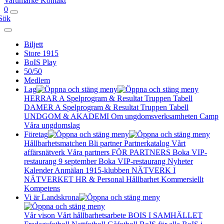
Varumärke
Kontakt
0
Sök
Biljett
Store 1915
BoIS Play
50/50
Medlem
Lag
HERRAR A
Spelprogram & Resultat
Truppen
Tabell
DAMER A
Spelprogram & Resultat
Truppen
Tabell
UNDGOM & AKADEMI
Om ungdomsverksamheten
Camp
Våra ungdomslag
Företag
Hållbarhetsmatchen
Bli partner
Partnerkatalog
Vårt
affärsnätverk
Våra partners
FÖR PARTNERS
Boka VIP-
restaurang 9 september
Boka VIP-restaurang
Nyheter
Kalender
Anmälan
1915-klubben
NÄTVERK I
NÄTVERKET
HR & Personal
Hållbarhet
Kommersiellt
Kompetens
Vi är Landskrona
Vår vison
Vårt hållbarhetsarbete
BOIS I SAMHÄLLET