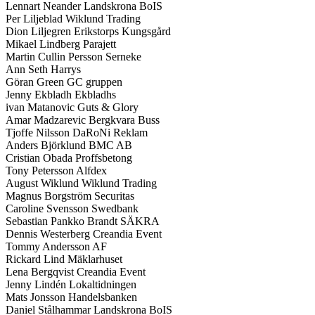
Lennart Neander Landskrona BoIS
Per Liljeblad Wiklund Trading
Dion Liljegren Erikstorps Kungsgård
Mikael Lindberg Parajett
Martin Cullin Persson Serneke
Ann Seth Harrys
Göran Green GC gruppen
Jenny Ekbladh Ekbladhs
ivan Matanovic Guts & Glory
Amar Madzarevic Bergkvara Buss
Tjoffe Nilsson DaRoNi Reklam
Anders Björklund BMC AB
Cristian Obada Proffsbetong
Tony Petersson Alfdex
August Wiklund Wiklund Trading
Magnus Borgström Securitas
Caroline Svensson Swedbank
Sebastian Pankko Brandt SÄKRA
Dennis Westerberg Creandia Event
Tommy Andersson AF
Rickard Lind Mäklarhuset
Lena Bergqvist Creandia Event
Jenny Lindén Lokaltidningen
Mats Jonsson Handelsbanken
Daniel Stålhammar Landskrona BoIS