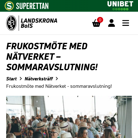
0
Hoppa till innehåll
FRUKOSTMÖTE MED
NÄTVERKET –
SOMMARAVSLUTNING!
Start
Nätverksträff
Frukostmöte med Nätverket - sommaravslutning!