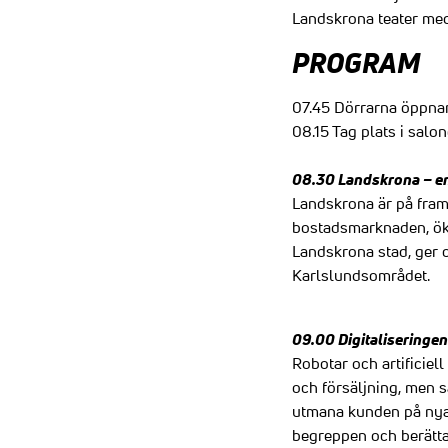
Landskrona teater med 
PROGRAM
07.45 Dörrarna öppnar 
08.15 Tag plats i salo
08.30 Landskrona – en
Landskrona är på fram
bostadsmarknaden, öka 
Landskrona stad, ger o
Karlslundsområdet.
09.00 Digitaliseringen
Robotar och artificiel
och försäljning, men s
utmana kunden på nya 
begreppen och berätta