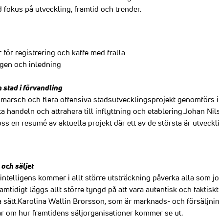
fokus på utveckling, framtid och trender.
för registrering och kaffe med fralla
ngen och inledning
 stad i förvandling
marsch och flera offensiva stadsutvecklingsprojekt genomförs i 
handeln och attrahera till inflyttning och etablering.Johan Nils
ss en resumé av aktuella projekt där ett av de största är utveck
 och säljet
l intelligens kommer i allt större utsträckning påverka alla som
amtidigt läggs allt större tyngd på att vara autentisk och faktisk
sätt.Karolina Wallin Brorsson, som är marknads- och försäljnin
r om hur framtidens säljorganisationer kommer se ut.