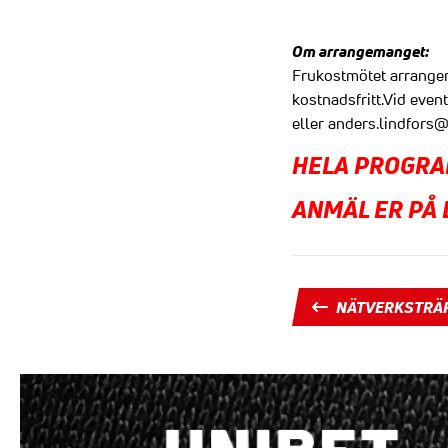
Om arrangemanget:
Frukostmötet arrange
kostnadsfritt.Vid even
eller
anders.lindfors
HELA PROGRA
ANMÄL ER PÅ
NÄTVERKSTRÄ