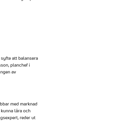
syfte att balansera
son, planchef i
lingen av
 jobbar med marknad
t kunna lära och
gsexpert, reder ut