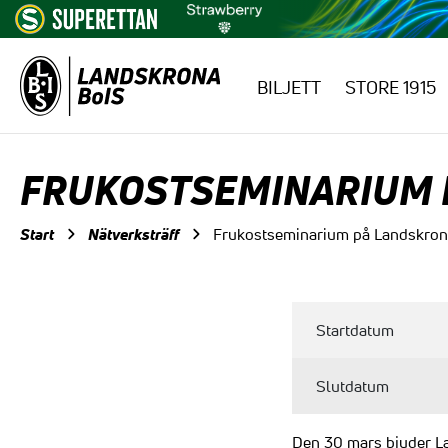
BILJETT
STORE 1915
Hoppa till innehåll
FRUKOSTSEMINARIUM 
Start
Nätverksträff
Frukostseminarium på Landskron
Startdatum
Slutdatum
Den 30 mars bjuder La