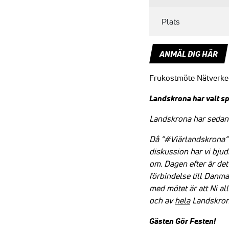
Plats
ANMÄL DIG HÄR
Frukostmöte Nätverket
Landskrona har valt sp
Landskrona har sedan e
Då ”#Viärlandskrona” o
diskussion har vi bjud
om.
Dagen efter är de
förbindelse till Danma
med mötet är att Ni al
och av
hela
Landskrona
Gästen Gör Festen!