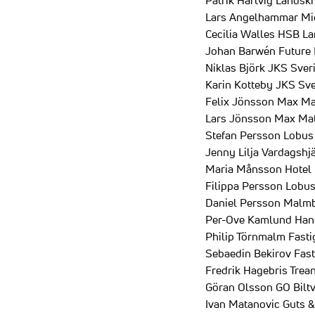
Patrik Hartvig Landsk
Lars Angelhammar Mi
Cecilia Walles HSB L
Johan Barwén Future I
Niklas Björk JKS Sver
Karin Kotteby JKS Sve
Felix Jönsson Max Ma
Lars Jönsson Max Mat
Stefan Persson Lobus
Jenny Lilja Vardagshj
Maria Månsson Hotel 
Filippa Persson Lobu
Daniel Persson Malmb
Per-Ove Kamlund Han
Philip Törnmalm Fast
Sebaedin Bekirov Fas
Fredrik Hagebris Tre
Göran Olsson GO Biltv
Ivan Matanovic Guts &