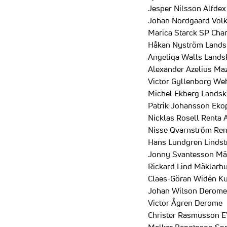
Jesper Nilsson Alfdex
Johan Nordgaard Vol
Marica Starck SP Cha
Håkan Nyström Lands
Angeliqa Walls Lands
Alexander Azelius Ma
Victor Gyllenborg We
Michel Ekberg Landsk
Patrik Johansson Eko
Nicklas Rosell Renta 
Nisse Qvarnström Ren
Hans Lundgren Lindst
Jonny Svantesson Mä
Rickard Lind Mäklarh
Claes-Göran Widén K
Johan Wilson Derome
Victor Ågren Derome
Christer Rasmusson E