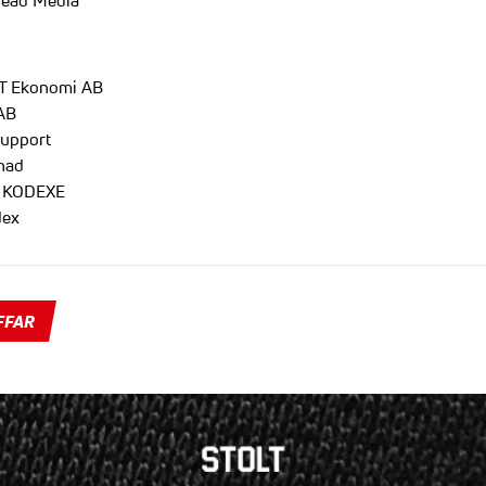
read Media
ST Ekonomi AB
 AB
Support
nad
i KODEXE
dex
FFAR