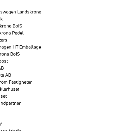
kswagen Landskrona
rk
krona BoIS
krona Padel
zars
hagen HT Emballage
rona BoIS
post
AB
ta AB
röm Fastigheter
klarhuset
uset
undpartner
Y