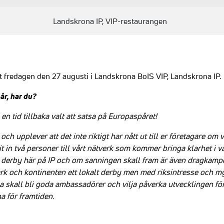
Landskrona IP, VIP-restaurangen
 fredagen den 27 augusti i Landskrona BoIS VIP, Landskrona IP.
år, har du?
n tid tillbaka valt att satsa på Europaspåret!
ch upplever att det inte riktigt har nått ut till er företagare om
it in två personer till vårt nätverk som kommer bringa klarhet i v
t derby här på IP och om sanningen skall fram är även dragkamp
rk och kontinenten ett lokalt derby men med riksintresse och my
la skall bli goda ambassadörer och vilja påverka utvecklingen fö
 för framtiden.