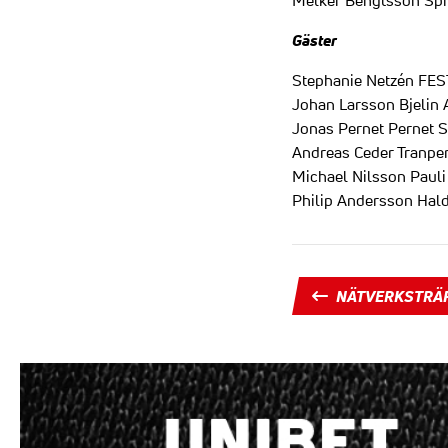
Melker Bengtsson Sp
Gäster
Stephanie Netzén FE
Johan Larsson Bjelin
Jonas Pernet Pernet 
Andreas Ceder Tranpe
Michael Nilsson Paul
Philip Andersson Hal
NÄTVERKSTRÄ