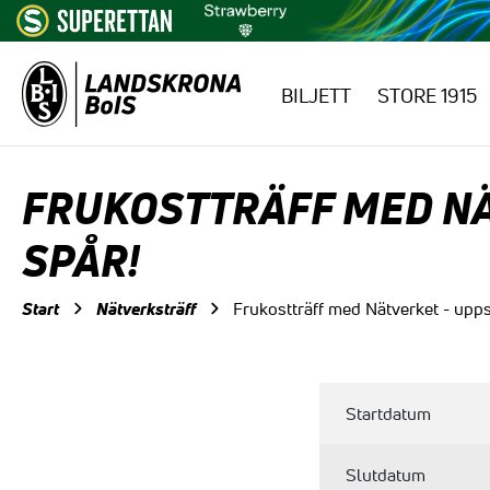
BILJETT
STORE 1915
Hoppa till innehåll
FRUKOSTTRÄFF MED NÄ
SPÅR!
Start
Nätverksträff
Frukostträff med Nätverket - upps
Startdatum
Slutdatum