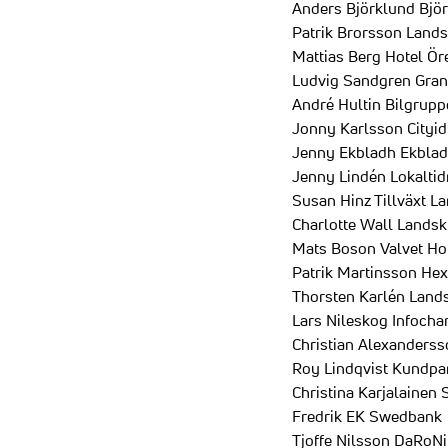
Anders Björklund Bjö
Patrik Brorsson Land
Mattias Berg Hotel Ö
Ludvig Sandgren Gran
André Hultin Bilgrup
Jonny Karlsson Cityid
Jenny Ekbladh Ekbla
Jenny Lindén Lokalti
Susan Hinz Tillväxt L
Charlotte Wall Lands
Mats Boson Valvet H
Patrik Martinsson Hex
Thorsten Karlén Land
Lars Nileskog Infocha
Christian Alexanders
Roy Lindqvist Kundpa
Christina Karjalainen
Fredrik EK Swedbank
Tjoffe Nilsson DaRoN