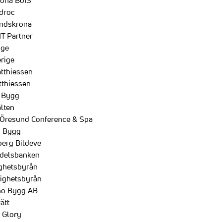
rona BoIS
droc
andskrona
T Partner
ige
rige
tthiessen
thiessen
 Bygg
älten
Öresund Conference & Spa
s Bygg
erg Bildeve
delsbanken
ighetsbyrån
tighetsbyrån
ano Bygg AB
ätt
 Glory