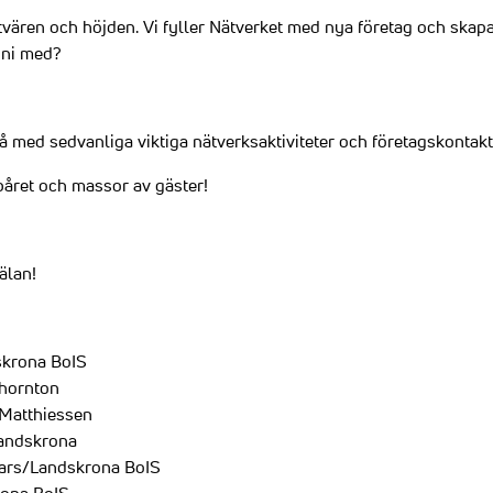
 tvären och höjden. Vi fyller Nätverket med nya företag och skap
 ni med?
på med sedvanliga viktiga nätverksaktiviteter och företagskontakt
året och massor av gäster!
älan!
skrona BoIS
Thornton
Matthiessen
Landskrona
ars/Landskrona BoIS