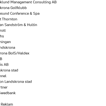
rklund Management Consulting AB
skrona Golfklubb
resund Conference & Spa
t Thornton
pen Sandström & Hultin
rott
dhs
dningen
andskrona
krona BoIS/Haldex
oB
is AB
skrona stad
nnel
son Landskrona stad
rtner
 Swedbank
i Reklam