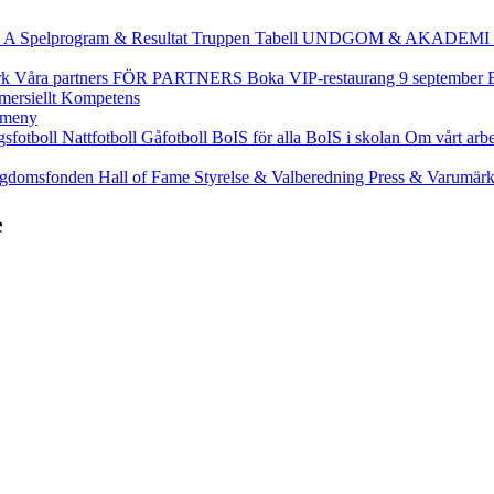
 A
Spelprogram & Resultat
Truppen
Tabell
UNDGOM & AKADEMI
rk
Våra partners
FÖR PARTNERS
Boka VIP-restaurang 9 september
ersiellt
Kompetens
gsfotboll
Nattfotboll
Gåfotboll
BoIS för alla
BoIS i skolan
Om vårt arb
gdomsfonden
Hall of Fame
Styrelse & Valberedning
Press & Varumär
e