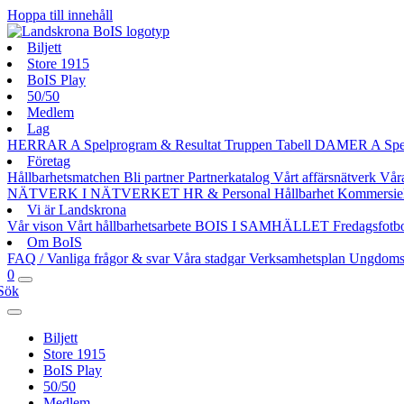
Hoppa till innehåll
Biljett
Store 1915
BoIS Play
50/50
Medlem
Lag
HERRAR A
Spelprogram & Resultat
Truppen
Tabell
DAMER A
Spe
Företag
Hållbarhetsmatchen
Bli partner
Partnerkatalog
Vårt affärsnätverk
Vår
NÄTVERK I NÄTVERKET
HR & Personal
Hållbarhet
Kommersie
Vi är Landskrona
Vår vison
Vårt hållbarhetsarbete
BOIS I SAMHÄLLET
Fredagsfotb
Om BoIS
FAQ / Vanliga frågor & svar
Våra stadgar
Verksamhetsplan
Ungdoms
0
Sök
Biljett
Store 1915
BoIS Play
50/50
Medlem