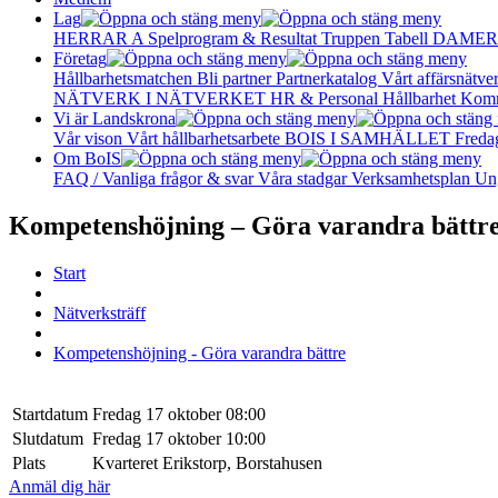
Lag
HERRAR A
Spelprogram & Resultat
Truppen
Tabell
DAMER
Företag
Hållbarhetsmatchen
Bli partner
Partnerkatalog
Vårt affärsnätve
NÄTVERK I NÄTVERKET
HR & Personal
Hållbarhet
Komm
Vi är Landskrona
Vår vison
Vårt hållbarhetsarbete
BOIS I SAMHÄLLET
Freda
Om BoIS
FAQ / Vanliga frågor & svar
Våra stadgar
Verksamhetsplan
Un
Kompetenshöjning – Göra varandra bättr
Start
Nätverksträff
Kompetenshöjning - Göra varandra bättre
Startdatum
Fredag 17 oktober 08:00
Slutdatum
Fredag 17 oktober 10:00
Plats
Kvarteret Erikstorp, Borstahusen
Anmäl dig här