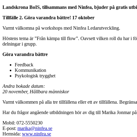
Landskrona BoIS, tillsammans med Ninfea, bjuder på gratis utbildn
Tillfälle 2. Göra varandra bättre! 17 oktober
Varmt välkomna på workshops med Ninfea Ledarutveckling.
Höstens tema är ”Från kämpa till flow”. Oavsett vilken roll du har i f
delningar i grupp.
Göra varandra bättre
Feedback
Kommunikation
Psykologisk trygghet
Andra bokade datum:
20 november, Hållbara människor
Varmt välkommen på alla tre tillfällena eller ett av tillfällena. Begränsat
Har du frågor angående utbildningen hör av dig till Marika Jonmar p
Mobil: 072-5550230
E-post:
marika@ninfea.se
Hemsida:
www.ninfea.se