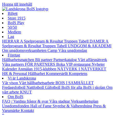
Hoppa till innehåll
Biljett
Store 1915
BoIS Play
50/50
Medlem
Lag
HERRAR A
Spelprogram & Resultat
Truppen
Tabell
DAMER A
Spelprogram & Resultat
Truppen
Tabell
UNDGOM & AKADEMI
Om ungdomsverksamheten
Camp
Våra ungdomslag
Företag
Hållbarhetsmatchen
Bli partner
Partnerkatalog
Vårt affärsnätverk
Våra partners
FÖR PARTNERS
Boka VIP-restaurang
Nyheter
Kalender
Anmälan
1915-klubben
NÄTVERK I NÄTVERKET
HR & Personal
Hållbarhet
Kommersiellt
Kompetens
Vi är Landskrona
Vår vison
Vårt hållbarhetsarbete
BOIS I SAMHÄLLET
Fredagsfotboll
Nattfotboll
Gåfotboll
BoIS för alla
BoIS i skolan
Om
vårt arbete
KNUT
Om BoIS
FAQ / Vanliga frågor & svar
Våra stadgar
Verksamhetsplan
Ungdomsfonden
Hall of Fame
Styrelse & Valberedning
Press &
Varumärke
Kontakt