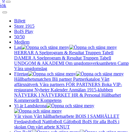
0
Sök
Biljett
Store 1915
BoIS Play
50/50
Medlem
Lag
HERRAR A
Spelprogram & Resultat
Truppen
Tabell
DAMER A
Spelprogram & Resultat
Truppen
Tabell
UNDGOM & AKADEMI
Om ungdomsverksamheten
Camp
Våra ungdomslag
Företag
Hållbarhetsmatchen
Bli partner
Partnerkatalog
Vårt
affärsnätverk
Våra partners
FÖR PARTNERS
Boka VIP-
restaurang
Nyheter
Kalender
Anmälan
1915-klubben
NÄTVERK I NÄTVERKET
HR & Personal
Hållbarhet
Kommersiellt
Kompetens
Vi är Landskrona
Vår vison
Vårt hållbarhetsarbete
BOIS I SAMHÄLLET
Fredagsfotboll
Nattfotboll
Gåfotboll
BoIS för alla
BoIS i
skolan
Om vårt arbete
KNUT