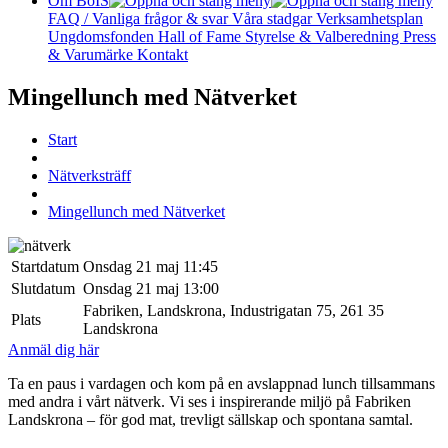
Om BoIS
FAQ / Vanliga frågor & svar
Våra stadgar
Verksamhetsplan
Ungdomsfonden
Hall of Fame
Styrelse & Valberedning
Press
& Varumärke
Kontakt
Mingellunch med Nätverket
Start
Nätverksträff
Mingellunch med Nätverket
Startdatum
Onsdag 21 maj 11:45
Slutdatum
Onsdag 21 maj 13:00
Fabriken, Landskrona, Industrigatan 75, 261 35
Plats
Landskrona
Anmäl dig här
Ta en paus i vardagen och kom på en avslappnad lunch tillsammans
med andra i vårt nätverk. Vi ses i inspirerande miljö på Fabriken
Landskrona – för god mat, trevligt sällskap och spontana samtal.