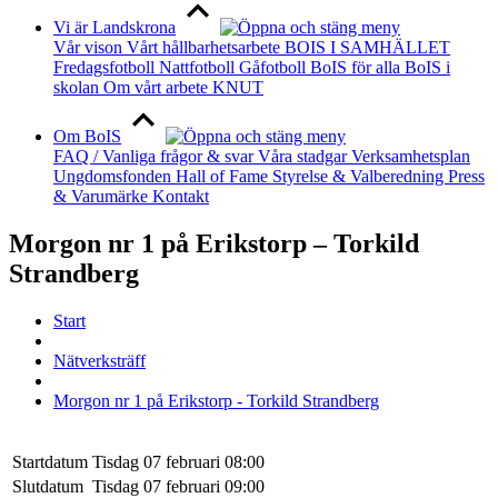
Vi är Landskrona
Vår vison
Vårt hållbarhetsarbete
BOIS I SAMHÄLLET
Fredagsfotboll
Nattfotboll
Gåfotboll
BoIS för alla
BoIS i
skolan
Om vårt arbete
KNUT
Om BoIS
FAQ / Vanliga frågor & svar
Våra stadgar
Verksamhetsplan
Ungdomsfonden
Hall of Fame
Styrelse & Valberedning
Press
& Varumärke
Kontakt
Morgon nr 1 på Erikstorp – Torkild
Strandberg
Start
Nätverksträff
Morgon nr 1 på Erikstorp - Torkild Strandberg
Startdatum
Tisdag 07 februari 08:00
Slutdatum
Tisdag 07 februari 09:00