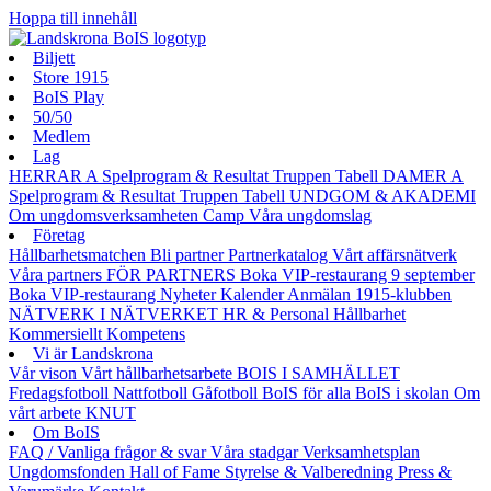
Hoppa till innehåll
Biljett
Store 1915
BoIS Play
50/50
Medlem
Lag
HERRAR A
Spelprogram & Resultat
Truppen
Tabell
DAMER A
Spelprogram & Resultat
Truppen
Tabell
UNDGOM & AKADEMI
Om ungdomsverksamheten
Camp
Våra ungdomslag
Företag
Hållbarhetsmatchen
Bli partner
Partnerkatalog
Vårt affärsnätverk
Våra partners
FÖR PARTNERS
Boka VIP-restaurang 9 september
Boka VIP-restaurang
Nyheter
Kalender
Anmälan
1915-klubben
NÄTVERK I NÄTVERKET
HR & Personal
Hållbarhet
Kommersiellt
Kompetens
Vi är Landskrona
Vår vison
Vårt hållbarhetsarbete
BOIS I SAMHÄLLET
Fredagsfotboll
Nattfotboll
Gåfotboll
BoIS för alla
BoIS i skolan
Om
vårt arbete
KNUT
Om BoIS
FAQ / Vanliga frågor & svar
Våra stadgar
Verksamhetsplan
Ungdomsfonden
Hall of Fame
Styrelse & Valberedning
Press &