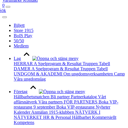
Varumärke
Kontakt
0
Sök
Biljett
Store 1915
BoIS Play
50/50
Medlem
Lag
HERRAR A
Spelprogram & Resultat
Truppen
Tabell
DAMER A
Spelprogram & Resultat
Truppen
Tabell
UNDGOM & AKADEMI
Om ungdomsverksamheten
Camp
Våra ungdomslag
Företag
Hållbarhetsmatchen
Bli partner
Partnerkatalog
Vårt
affärsnätverk
Våra partners
FÖR PARTNERS
Boka VIP-
restaurang 9 september
Boka VIP-restaurang
Nyheter
Kalender
Anmälan
1915-klubben
NÄTVERK I
NÄTVERKET
HR & Personal
Hållbarhet
Kommersiellt
Kompetens