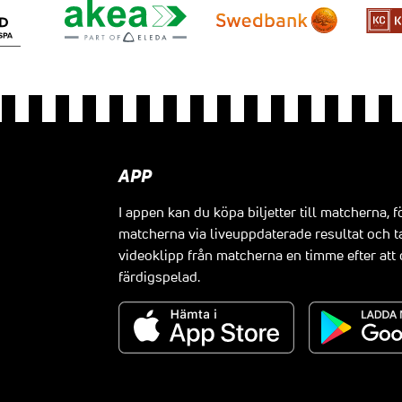
APP
I appen kan du köpa biljetter till matcherna, f
matcherna via liveuppdaterade resultat och t
videoklipp från matcherna en timme efter at
färdigspelad.