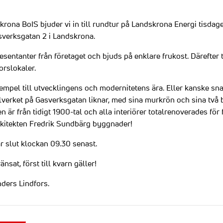
krona BoIS bjuder vi in till rundtur på Landskrona Energi tisdage
sverksgatan 2 i Landskrona.
resentanter från företaget och bjuds på enklare frukost. Därefter t
orslokaler.
empel till utvecklingens och modernitetens ära. Eller kanske sna
lverket på Gasverksgatan liknar, med sina murkrön och sina två 
är från tidigt 1900-tal och alla interiörer totalrenoverades fö
arkitekten Fredrik Sundbärg byggnader!
är slut klockan 09.30 senast.
nsat, först till kvarn gäller!
nders Lindfors.