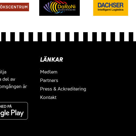
LÄNKAR
ölja
Medlem
a del av
Partners
t omgången är
Press & Ackreditering
Kontakt