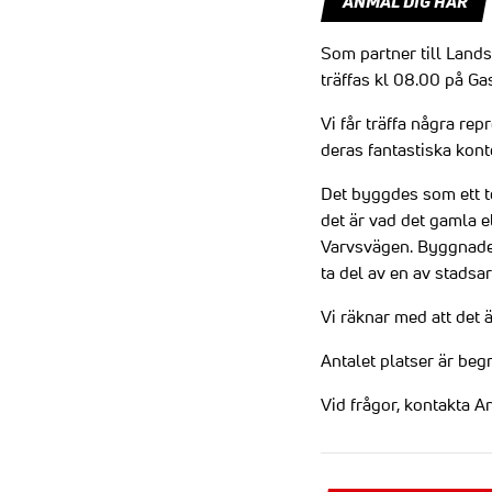
ANMÄL DIG HÄR
Som partner till Lands
träffas kl 08.00 på Ga
Vi får träffa några rep
deras fantastiska kont
Det byggdes som ett t
det är vad det gamla e
Varvsvägen. Byggnaden 
ta del av en av stads
Vi räknar med att det 
Antalet platser är begrä
Vid frågor, kontakta A